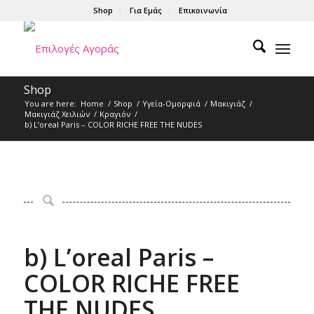
Shop
Για Εμάς
Επικοινωνία
Shop
You are here:
Home
/
Shop
/
Υγεία-Ομορφιά
/
Μακιγιάζ
/
Μακιγιάζ Χειλιών
/
Κραγιόν
/
b) L’oreal Paris – COLOR RICHE FREE THE NUDES
b) L’oreal Paris –
COLOR RICHE FREE
THE NUDES