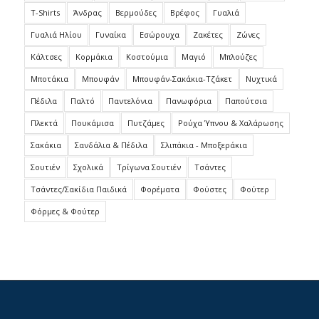
T-Shirts
Άνδρας
Βερμούδες
Βρέφος
Γυαλιά
Γυαλιά Ηλίου
Γυναίκα
Εσώρουχα
Ζακέτες
Ζώνες
Κάλτσες
Κορμάκια
Κοστούμια
Μαγιό
Μπλούζες
Μποτάκια
Μπουφάν
Μπουφάν-Σακάκια-Τζάκετ
Νυχτικά
Πέδιλα
Παλτό
Παντελόνια
Πανωφόρια
Παπούτσια
Πλεκτά
Πουκάμισα
Πυτζάμες
Ρούχα Ύπνου & Χαλάρωσης
Σακάκια
Σανδάλια & Πέδιλα
Σλιπάκια - Μποξεράκια
Σουτιέν
Σχολικά
Τρίγωνα Σουτιέν
Τσάντες
Τσάντες/Σακίδια Παιδικά
Φορέματα
Φούστες
Φούτερ
Φόρμες & Φούτερ