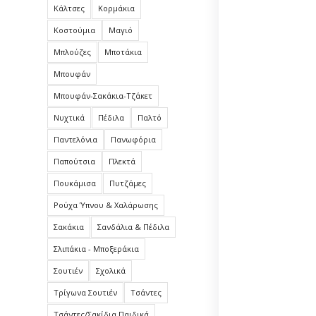
Κάλτσες
Κορμάκια
Κοστούμια
Μαγιό
Μπλούζες
Μποτάκια
Μπουφάν
Μπουφάν-Σακάκια-Τζάκετ
Νυχτικά
Πέδιλα
Παλτό
Παντελόνια
Πανωφόρια
Παπούτσια
Πλεκτά
Πουκάμισα
Πυτζάμες
Ρούχα Ύπνου & Χαλάρωσης
Σακάκια
Σανδάλια & Πέδιλα
Σλιπάκια - Μποξεράκια
Σουτιέν
Σχολικά
Τρίγωνα Σουτιέν
Τσάντες
Τσάντες/Σακίδια Παιδικά