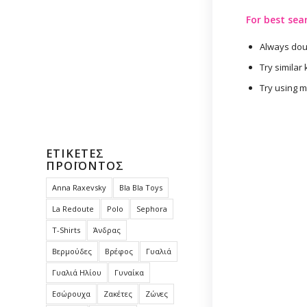
For best sea
Always doub
Try similar
Try using 
ΕΤΙΚΈΤΕΣ
ΠΡΟΪΌΝΤΟΣ
Anna Raxevsky
Bla Bla Toys
La Redoute
Polo
Sephora
T-Shirts
Άνδρας
Βερμούδες
Βρέφος
Γυαλιά
Γυαλιά Ηλίου
Γυναίκα
Εσώρουχα
Ζακέτες
Ζώνες