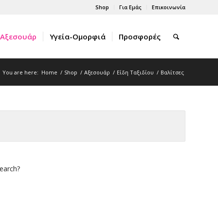
Shop
Για Εμάς
Επικοινωνία
Αξεσουάρ
Υγεία-Ομορφιά
Προσφορές
You are here:
Home
/
Shop
/
Αξεσουάρ
/
Είδη Ταξιδίου
/
Βαλίτσες
search?