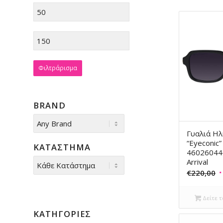
Φιλτράρισμα
BRAND
Γυαλιά Η
“Eyeconic”
ΚΑΤΆΣΤΗΜΑ
46026044
Arrival
O
€
220,00
p
w
Δείτε τ
€
ΚΑΤΗΓΟΡΊΕΣ