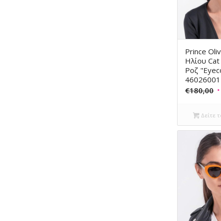
Prince Oli
Ηλίου Cat
Ροζ "Eyec
46026001
O
€
180,00
p
w
Δείτε τ
€