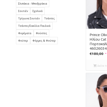
Σλιπάκια - Μποξεράκια
Σουτιέν
Σχολικά
Τρίγωνα Σουτιέν
Τσάντες
Τσάντες/Σακίδια Παιδικά
Φορέματα
Φούστες
Prince Oli
Ηλίου Cat
Φούτερ
Φόρμες & Φούτερ
Πορτοκαλί
46026034
O
€
180,00
p
w
Δείτε τ
€