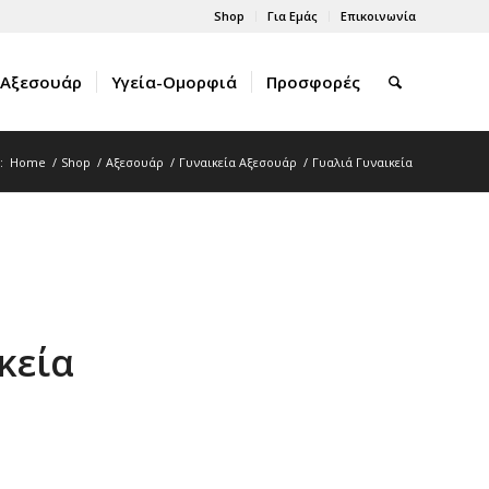
Shop
Για Εμάς
Επικοινωνία
Αξεσουάρ
Υγεία-Ομορφιά
Προσφορές
:
Home
/
Shop
/
Αξεσουάρ
/
Γυναικεία Αξεσουάρ
/
Γυαλιά Γυναικεία
κεία