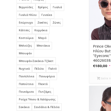
Βερμούδες
Βρέφος
Γυαλιά
Γυαλιά Ηλίου
Γυναίκα
Εσώρουχα
Ζακέτες
Ζώνες
Κάλτσες
Κορμάκια
Κοστούμια
Μαγιό
Prince Oli
Μπλούζες
Μποτάκια
Ηλίου But
Μπουφάν
"Eyeconic"
46026038
Μπουφάν-Σακάκια-Τζάκετ
O
€
180,00
Νυχτικά
Πέδιλα
Παλτό
p
Παντελόνια
Πανωφόρια
w
Δείτε τ
€
Παπούτσια
Πλεκτά
Πουκάμισα
Πυτζάμες
Ρούχα Ύπνου & Χαλάρωσης
Σακάκια
Σανδάλια & Πέδιλα