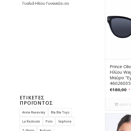
Γυαλιά Ηλίου Γυναικεία
(30)
Prince Oli
Ηλίου Way
Μαύρο "Ey
46026035
O
€
180,00
p
ΕΤΙΚΈΤΕΣ
ΠΡΟΪΌΝΤΟΣ
w
Δείτε τ
€
Anna Raxevsky
Bla Bla Toys
La Redoute
Polo
Sephora
T-Shirts
Άνδρας