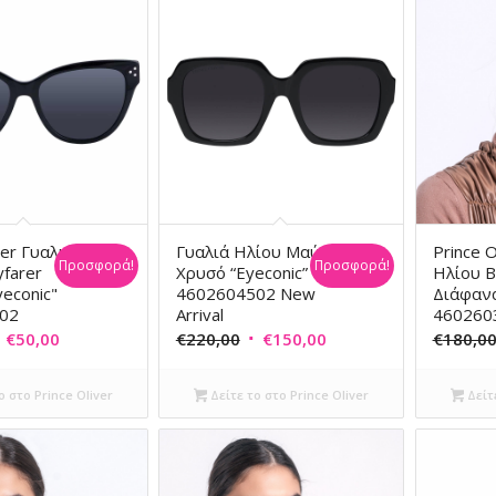
ver Γυαλιά
Γυαλιά Ηλίου Μαύρο/
Prince O
Προσφορά!
Προσφορά!
farer
Χρυσό “Eyeconic”
Ηλίου B
econic"
4602604502 New
Διάφανα
02
Arrival
460260
riginal
Η
Original
Η
€
50,00
€
220,00
€
150,00
€
180,0
rice
τρέχουσα
price
τρέχουσα
as:
τιμή
was:
τιμή
ο στο Prince Oliver
Δείτε το στο Prince Oliver
Δείτε
180,00.
είναι:
€220,00.
είναι:
€50,00.
€150,00.