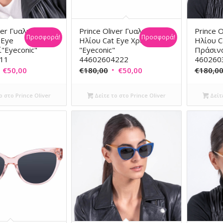
ver Γυαλιά
Prince Oliver Γυαλιά
Prince O
Προσφορά!
Προσφορά!
 Eye
Ηλίου Cat Eye Χρυσό
Ηλίου C
"Eyeconic"
"Eyeconic"
Πράσινα
11
44602604222
460260
riginal
Η
Original
Η
€
50,00
€
180,00
€
50,00
€
180,0
rice
τρέχουσα
price
τρέχουσα
as:
τιμή
was:
τιμή
ο στο Prince Oliver
Δείτε το στο Prince Oliver
Δείτε
180,00.
είναι:
€180,00.
είναι:
€50,00.
€50,00.