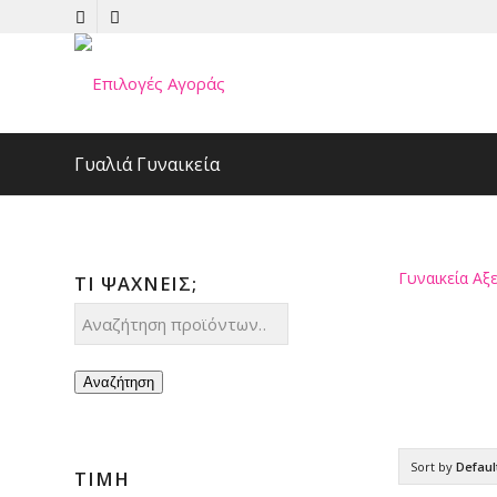
Γυαλιά Γυναικεία
Γυναικεία Α
ΤΊ ΨΆΧΝΕΙΣ;
Αναζήτηση
Sort by
Defaul
ΤΙΜΉ