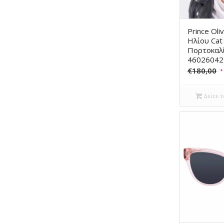
Prince Oli
Ηλίου Cat
Πορτοκαλί
46026042
O
€
180,00
p
w
Δείτε τ
€