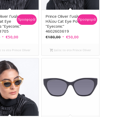
liver Γυαλιά
Prince Oliver Γυαλιά
Προσφορά!
Προσφορά!
at Eye
Ηλίου Cat Eye Ροζ
 "Eyeconic"
"Eyeconic"
3705
4602603619
Original
Η
Original
Η
0
€
50,00
€
180,00
€
50,00
price
τρέχουσα
price
τρέχουσα
was:
τιμή
was:
τιμή
 το στο Prince Oliver
Δείτε το στο Prince Oliver
€180,00.
είναι:
€180,00.
είναι:
€50,00.
€50,00.