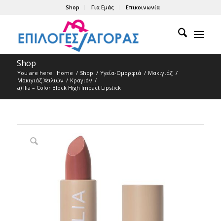
Shop
Για Εμάς
Επικοινωνία
Shop
You are here:
Home
/
Shop
/
Υγεία-Ομορφιά
/
Μακιγιάζ
/
Μακιγιάζ Χειλιών
/
Κραγιόν
/
a) Ilia – Color Block High Impact Lipstick