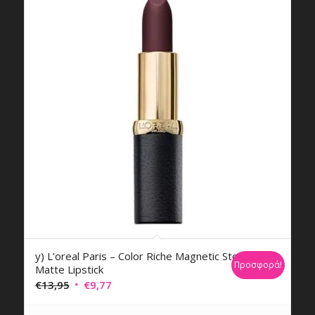
y) L’oreal Paris – Color Riche Magnetic Stones
Προσφορά!
Matte Lipstick
Original
Η
€
13,95
€
9,77
price
τρέχουσα