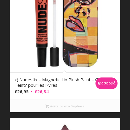
x) Nudestix – Magnetic Lip Plush Paint – Gel
Προσφορά!
Teint? pour les l?vres
Original
Η
€
26,95
€
26,84
price
τρέχουσα
was:
τιμή
Δείτε το στο Sephora
€26,95.
είναι:
€26,84.