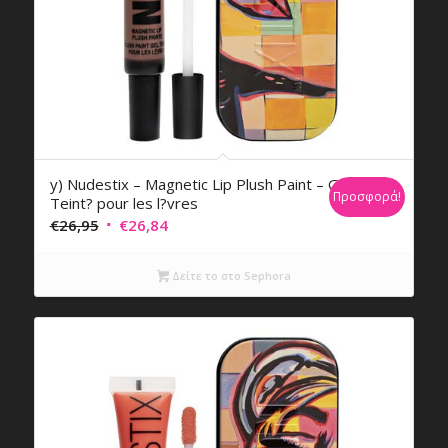
y) Nudestix – Magnetic Lip Plush Paint – Gel
Προσφορά!
Teint? pour les l?vres
Original
Η
€
26,95
€
26,84
price
τρέχουσα
was:
τιμή
Δείτε το στο Sephora
€26,95.
είναι:
€26,84.