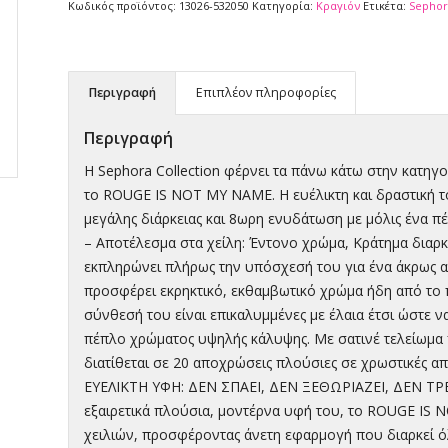
Κωδικός προϊόντος:
13026-532050
Κατηγορία:
Κραγιόν
Ετικέτα:
Sephor
Περιγραφή
Επιπλέον πληροφορίες
Περιγραφή
Η Sephora Collection φέρνει τα πάνω κάτω στην κατηγο
το ROUGE IS NOT MY NAME. Η ευέλικτη και δραστική 
μεγάλης διάρκειας και 8ωρη ενυδάτωση με μόλις ένα πέ
– Αποτέλεσμα στα χείλη: Έντονο χρώμα, Κράτημα δια
εκπληρώνει πλήρως την υπόσχεσή του για ένα άκρως αι
προσφέρει εκρηκτικό, εκθαμβωτικό χρώμα ήδη από το 
σύνθεσή του είναι επικαλυμμένες με έλαια έτσι ώστε 
πέπλο χρώματος υψηλής κάλυψης. Με σατινέ τελείωμα 
διατίθεται σε 20 αποχρώσεις πλούσιες σε χρωστικές απ
ΕΥΕΛΙΚΤΗ ΥΦΗ: ΔΕΝ ΣΠΑΕΙ, ΔΕΝ ΞΕΘΩΡΙΑΖΕΙ, ΔΕΝ ΤΡΕΧ
εξαιρετικά πλούσια, μοντέρνα υφή του, το ROUGE IS 
χειλιών, προσφέροντας άνετη εφαρμογή που διαρκεί ό