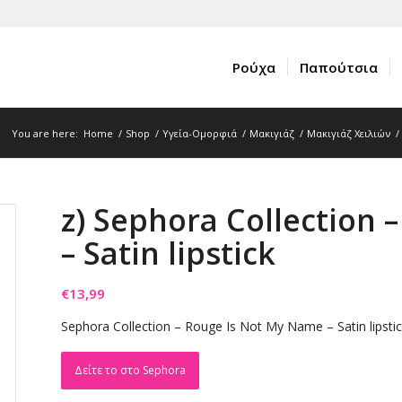
Ρούχα
Παπούτσια
You are here:
Home
/
Shop
/
Υγεία-Ομορφιά
/
Μακιγιάζ
/
Μακιγιάζ Χειλιών
/
z) Sephora Collection
– Satin lipstick
€
13,99
Sephora Collection – Rouge Is Not My Name – Satin lipstic
Δείτε το στο Sephora