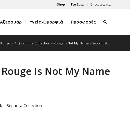
Shop
Για Εμάς
Επικοινωνία
Αξεσουάρ
Υγεία-Ομορφιά
Προσφορές
Κραγιόν
/
z) Sephora Collection – Rouge Is Not My Name – Satin lipst...
 – Rouge Is Not My Name
k – Sephora Collection