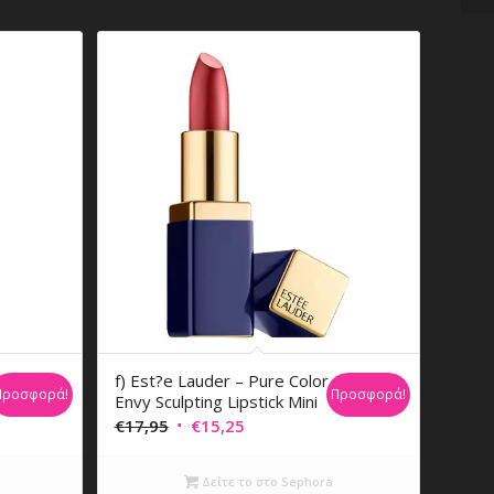
f) Est?e Lauder – Pure Color
Προσφορά!
Προσφορά!
r
Envy Sculpting Lipstick Mini
Original
Η
€
17,95
€
15,25
price
τρέχουσα
was:
τιμή
Δείτε το στο Sephora