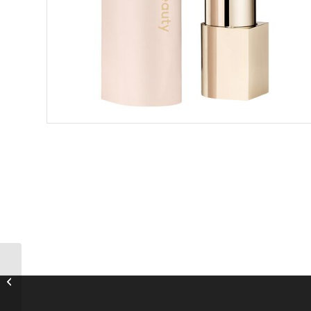
y) Rare Beauty – Kind
Words – Matte Lipstick