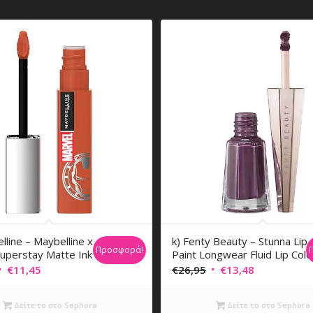
lline – Maybelline x
k) Fenty Beauty – Stunna Lip
Προσφορά!
uperstay Matte Ink
Paint Longwear Fluid Lip Colo
riginal
Η
Original
Η
€
11,45
€
26,95
€
13,48
rice
τρέχουσα
price
τρέχουσα
was:
τιμή
was:
τιμή
Δείτε το στο Sephora
Δείτε το στο Sephora