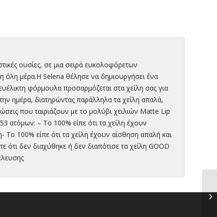
τικές ουσίες, σε μια σειρά ευκολοφόρετων
η όλη μέρα.Η Selena θέλησε να δημιουργήσει ένα
 ευέλικτη φόρμουλα προσαρμόζεται στα χείλη σας για
την ημέρα, διατηρώντας παράλληλα τα χείλη απαλά,
ρώσεις που ταιριάζουν με το μολύβι χειλιών Matte Lip
53 ατόμων: – Το 100% είπε ότι τα χείλη έχουν
η- Το 100% είπε ότι τα χείλη έχουν αίσθηση απαλή και
ίπε ότι δεν διαχύθηκε ή δεν διαπότισε τα χείλη GOOD
έλευσης