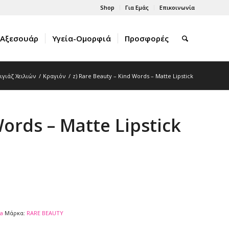
Shop
Για Εμάς
Επικοινωνία
Αξεσουάρ
Υγεία-Ομορφιά
Προσφορές
ιγιάζ Χειλιών
/
Κραγιόν
/
z) Rare Beauty – Kind Words – Matte Lipstick
Words – Matte Lipstick
a
Μάρκα:
RARE BEAUTY