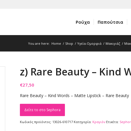
Ρούχα
Παπούτσια
You are here:
Home
/
Shop
/
Υγεία-Ομορφιά
/
Μακιγιάζ
/
Μακ
z) Rare Beauty – Kind 
€
27,50
Rare Beauty – Kind Words – Matte Lipstick – Rare Beauty
Δείτε το στο Sephora
Κωδικός προϊόντος:
13026-610717
Κατηγορία:
Κραγιόν
Ετικέτα:
Sephor