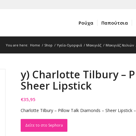
Ρούχα
Παπούτσια
You are here:
Home
/
Shop
/
Υγεία-Ομορφιά
/
Μακιγιάζ
/
Μακιγιάζ Χειλιών
y) Charlotte Tilbury – 
Sheer Lipstick
€
35,95
Charlotte Tilbury – Pillow Talk Diamonds – Sheer Lipstick –
Δείτε το στο Sephora