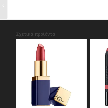
ο) Natasha Denona – I
need a Nude Lipstick
Σχετικά προϊόντα