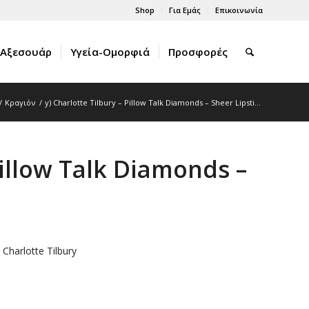
Shop
Για Εμάς
Επικοινωνία
Αξεσουάρ
Υγεία-Ομορφιά
Προσφορές
/
Κραγιόν
/
y) Charlotte Tilbury – Pillow Talk Diamonds – Sheer Lipsti...
Pillow Talk Diamonds –
 Charlotte Tilbury