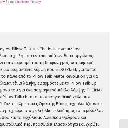
a
Μάρκα:
Charlotte Tilbury
γιόν Pillow Talk της Charlotte είναι πλέον
υφλωτικά χείλη που εντυπωσιάζουν δημιουργώντας
ήνει στο πέρασμά του τη διάφανη ροζ, αστραφτερή,
με μια διαμαντένια λάμψη που ΞΕΧΩΡΙΖΕΙ, για τα πιο
το πάνω από το Pillow Talk Matte Revolution για να
ιαμαντένια λάμψη, εφαρμόστε με το Pillow Talk Lip
μόνο του για ένα αστραφτερό πέπλο λάμψης! ΤΙ ΕΙΝΑΙ
llow Talk είναι το μυστικό για θεϊκά χείλη που
 Γκλίτερ Χρωστικές Ορυκτής Βάσης αιχμαλωτίζουν και
τερό χρώμα στα χείλη! Μια φιλική προς το περιβάλλον
ανθου και το Εκχύλισμα Λυκίσκου θρέφουν και
ρυσταλλικό Κερί προσδίδει ελαστικότητα και χαρίζει