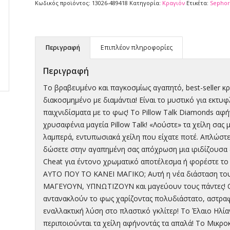
Κωδικός προϊόντος:
13026-489418
Κατηγορία:
Κραγιόν
Ετικέτα:
Sephor
Περιγραφή
Επιπλέον πληροφορίες
Περιγραφή
Το βραβευμένο και παγκοσμίως αγαπητό, best-seller κρα
διακοσμημένο με διαμάντια! Είναι το μυστικό για εκτ
παιχνιδίσματα με το φως! Το Pillow Talk Diamonds αφ
χρυσαφένια μαγεία Pillow Talk! «Λούστε» τα χείλη σας 
λαμπερά, εντυπωσιακά χείλη που είχατε ποτέ. Απλώστε 
δώσετε στην αγαπημένη σας απόχρωση μια ιριδίζουσα δ
Cheat για έντονο χρωματικό αποτέλεσμα ή φορέστε το 
ΑΥΤΟ ΠΟΥ ΤΟ ΚΑΝΕΙ ΜΑΓΙΚΟ; Αυτή η νέα διάσταση του Pi
ΜΑΓΕΥΟΥΝ, ΥΠΝΩΤΙΖΟΥΝ και μαγεύουν τους πάντες! Οι
αντανακλούν το φως χαρίζοντας πολυδιάστατο, αστραφ
εναλλακτική λύση στο πλαστικό γκλίτερ! Το Έλαιο Ηλί
περιποιούνται τα χείλη αφήνοντάς τα απαλά! Το Μικροκ