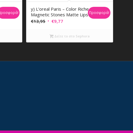
y) L’oreal Paris – Color Riche
Προσφορά!
Προσφορά!
Magnetic Stones Matte Lipstick
Original
Η
€
13,95
€
9,77
price
τρέχουσα
was:
τιμή
Δείτε το στο Sephora
€13,95.
είναι:
€9,77.