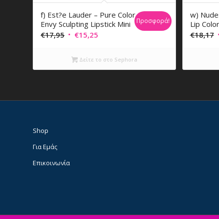
f) Est?e Lauder – Pure Color
w) Nudes
Προσφορά!
Envy Sculpting Lipstick Mini
Lip Colo
Original
Η
O
€
17,95
€
15,25
€
18,17
price
τρέχουσα
p
was:
τιμή
Δείτε το στο Sephora
€17,95.
είναι:
€15,25.
Shop
Για Εμάς
Επικοινωνία