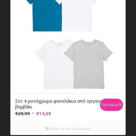
Σετ 4 μονόχρωμα φανελάκια από οργανικό
Προσφορά!
βαμβάκι
Original
Η
€
20,99
€
14,69
price
τρέχουσα
was:
τιμή
Δείτε το στο La Redoute
€20,99.
είναι: