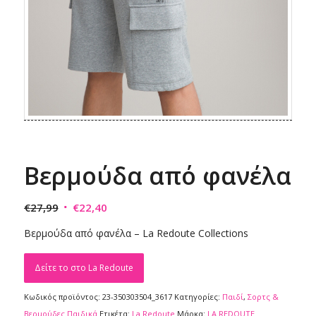
Βερμούδα από φανέλα
Original
Η
€
27,99
€
22,40
price
τρέχουσα
Βερμούδα από φανέλα – La Redoute Collections
was:
τιμή
€27,99.
είναι:
Δείτε το στο La Redoute
€22,40.
Κωδικός προϊόντος:
23-350303504_3617
Κατηγορίες:
Παιδί
,
Σορτς &
Βερμούδες Παιδικά
Ετικέτα:
La Redoute
Μάρκα:
LA REDOUTE