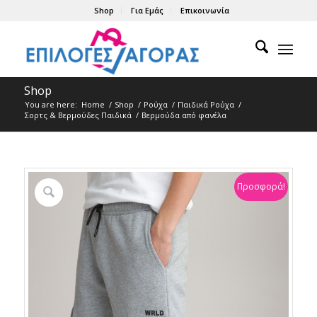
Shop
Για Εμάς
Επικοινωνία
Shop
You are here:
Home
/
Shop
/
Ρούχα
/
Παιδικά Ρούχα
/
Σορτς & Βερμούδες Παιδικά
/
Βερμούδα από φανέλα
Προσφορά!