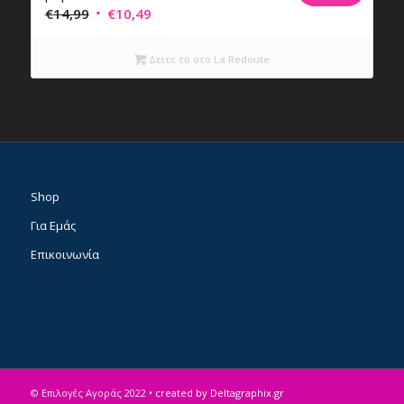
Original
Η
€
14,99
€
10,49
price
τρέχουσα
was:
τιμή
Δείτε το στο La Redoute
€14,99.
είναι:
€10,49.
Shop
Για Εμάς
Επικοινωνία
© Επιλογές Αγοράς 2022
• created by Deltagraphix.gr