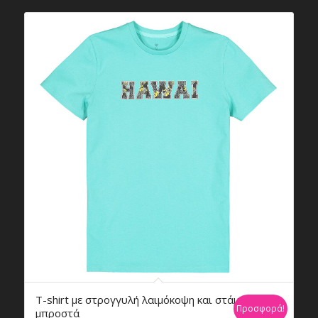
€14,69.
T-shirt με στρογγυλή λαιμόκοψη και στάμπα
Προσφορά!
μπροστά