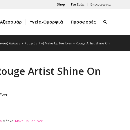
Shop
Για Εμάς
Επικοινωνία
Αξεσουάρ
Υγεία-Ομορφιά
Προσφορές
ιγιάζ Χειλιών
/
Κραγιόν
/
v) Make Up For Ever – Rouge Artist Shine On
Rouge Artist Shine On
Ever
a
Μάρκα:
Make Up For Ever