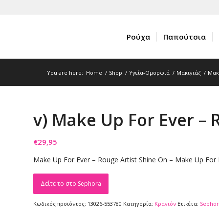
Ρούχα
Παπούτσια
You are here:
Home
/
Shop
/
Υγεία-Ομορφιά
/
Μακιγιάζ
/
Μακ
v) Make Up For Ever – 
€
29,95
Make Up For Ever – Rouge Artist Shine On – Make Up For 
Δείτε το στο Sephora
Κωδικός προϊόντος:
13026-553780
Κατηγορία:
Κραγιόν
Ετικέτα:
Sephor