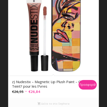
z) Nudestix – Magnetic Lip Plush Paint – Gel
Προσφορά!
Teint? pour les l?vres
Original
Η
€
26,95
€
26,84
price
τρέχουσα
was:
τιμή
Δείτε το στο Sephora