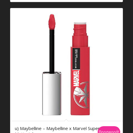
€26,95.
είναι:
€26,84.
u) Maybelline – Maybelline x Marvel Superstay
Προσφορά!