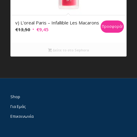
v) L’oreal Paris – Infallible Les Macarons
Προσφορά!
Original
Η
€
13,50
€
9,45
price
τρέχουσα
was:
τιμή
Δείτε το στο Sephora
€13,50.
είναι:
€9,45.
Shop
Για Εμάς
Επικοινωνία