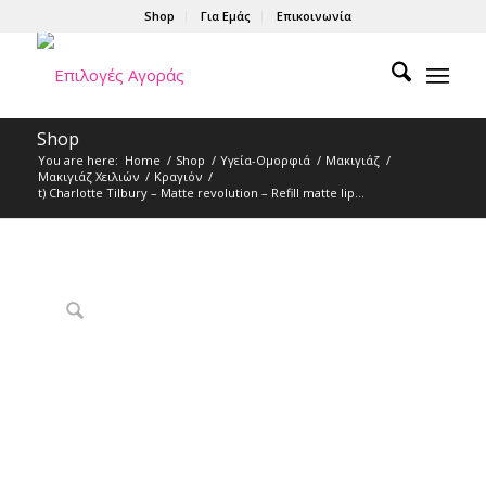
Shop
Για Εμάς
Επικοινωνία
Shop
You are here:
Home
/
Shop
/
Υγεία-Ομορφιά
/
Μακιγιάζ
/
Μακιγιάζ Χειλιών
/
Κραγιόν
/
t) Charlotte Tilbury – Matte revolution – Refill matte lip...