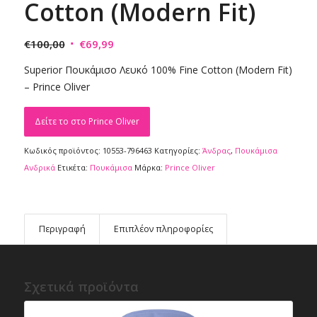
Cotton (Modern Fit)
Original
Η
€
100,00
€
69,99
price
τρέχουσα
Superior Πουκάμισο Λευκό 100% Fine Cotton (Modern Fit)
was:
τιμή
– Prince Oliver
€100,00.
είναι:
€69,99.
Δείτε το στο Prince Oliver
Κωδικός προϊόντος:
10553-796463
Κατηγορίες:
Άνδρας
,
Πουκάμισα
Ανδρικά
Ετικέτα:
Πουκάμισα
Μάρκα:
Prince Oliver
Περιγραφή
Επιπλέον πληροφορίες
Σχετικά προϊόντα