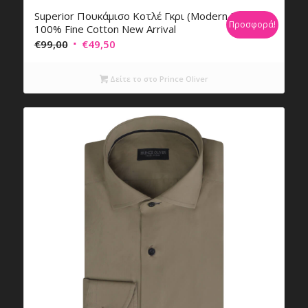
Superior Πουκάμισο Κοτλέ Γκρι (Modern Fit)
Προσφορά!
100% Fine Cotton New Arrival
Original
Η
€
99,00
€
49,50
price
τρέχουσα
was:
τιμή
Δείτε το στο Prince Oliver
€99,00.
είναι:
€49,50.