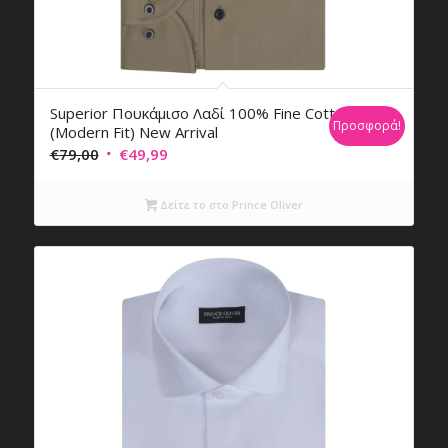
Superior Πουκάμισο Λαδί 100% Fine Cotton
Προσφορά!
(Modern Fit) New Arrival
Original
Η
€
79,00
€
49,99
price
τρέχουσα
was:
τιμή
Δείτε το στο Prince Oliver
€79,00.
είναι:
€49,99.