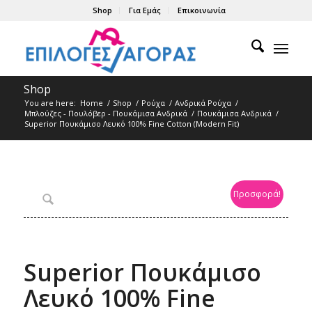
Shop
Για Εμάς
Επικοινωνία
Shop
You are here:
Home
/
Shop
/
Ρούχα
/
Ανδρικά Ρούχα
/
Μπλούζες - Πουλόβερ - Πουκάμισα Ανδρικά
/
Πουκάμισα Ανδρικά
/
Superior Πουκάμισο Λευκό 100% Fine Cotton (Modern Fit)
Προσφορά!
Superior Πουκάμισο
Λευκό 100% Fine