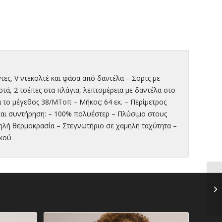
τες, V ντεκολτέ και φάσα από δαντέλα – Σορτς με
ά, 2 τσέπες στα πλάγια, λεπτομέρεια με δαντέλα στο
α το μέγεθος 38/MΤοπ – Μήκος: 64 εκ. – Περίμετρος
 και συντήρηση: – 100% πολυέστερ – Πλύσιμο στους
ηλή θερμοκρασία – Στεγνωτήριο σε χαμηλή ταχύτητα –
ικού