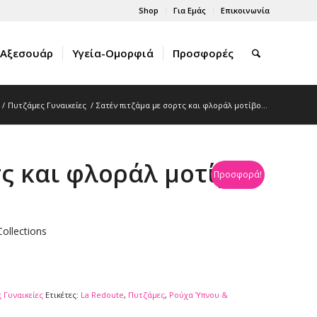
Shop
Για Εμάς
Επικοινωνία
Αξεσουάρ
Υγεία-Ομορφιά
Προσφορές
/
Πυτζάμες Γυναικείες
/
Σατέν πιτζάμα με σορτς και φλοράλ μοτίβο...
τς και φλοράλ μοτίβο
Προσφορά!
ollections
 Γυναικείες
Ετικέτες:
La Redoute
,
Πυτζάμες
,
Ρούχα Ύπνου &