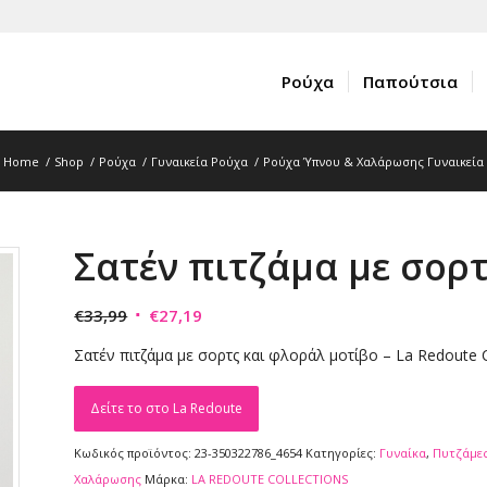
Ρούχα
Παπούτσια
Home
/
Shop
/
Ρούχα
/
Γυναικεία Ρούχα
/
Ρούχα Ύπνου & Χαλάρωσης Γυναικεία
Σατέν πιτζάμα με σορ
Original
Η
€
33,99
€
27,19
price
τρέχουσα
Σατέν πιτζάμα με σορτς και φλοράλ μοτίβο – La Redoute C
was:
τιμή
€33,99.
είναι:
Δείτε το στο La Redoute
€27,19.
Κωδικός προϊόντος:
23-350322786_4654
Κατηγορίες:
Γυναίκα
,
Πυτζάμες
Χαλάρωσης
Μάρκα:
LA REDOUTE COLLECTIONS