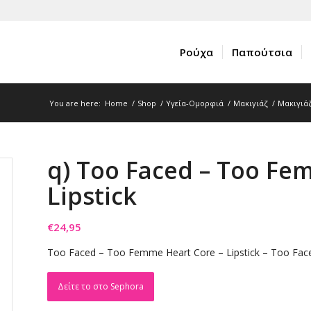
Ρούχα
Παπούτσια
You are here:
Home
/
Shop
/
Υγεία-Ομορφιά
/
Μακιγιάζ
/
Μακιγιάζ
q) Too Faced – Too Fe
Lipstick
€
24,95
Too Faced – Too Femme Heart Core – Lipstick – Too Fac
Δείτε το στο Sephora