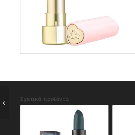
p) Too Faced – Too
Σχετικά προϊόντα
Femme Heart Core –
Lipstick