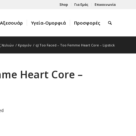
Shop
Για Εμάς
Επικοινωνία
Αξεσουάρ
Υγεία-Ομορφιά
Προσφορές
 Χειλιών
/
Κραγιόν
/
q) Too Faced – Too Femme Heart Core – Lipstick
mme Heart Core –
ed