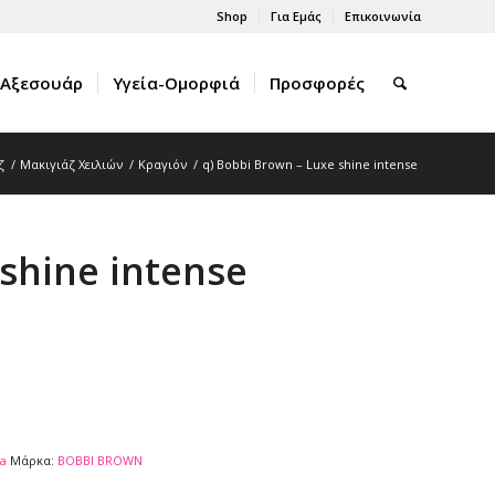
Shop
Για Εμάς
Επικοινωνία
Αξεσουάρ
Υγεία-Ομορφιά
Προσφορές
ζ
/
Μακιγιάζ Χειλιών
/
Κραγιόν
/
q) Bobbi Brown – Luxe shine intense
shine intense
a
Μάρκα:
BOBBI BROWN