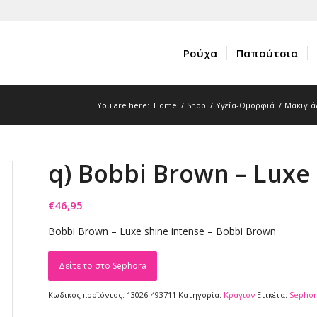
Ρούχα
Παπούτσια
You are here:
Home
/
Shop
/
Υγεία-Ομορφιά
/
Μακιγιά
q) Bobbi Brown – Luxe 
€
46,95
Bobbi Brown – Luxe shine intense – Bobbi Brown
Δείτε το στο Sephora
Κωδικός προϊόντος:
13026-493711
Κατηγορία:
Κραγιόν
Ετικέτα:
Sephor