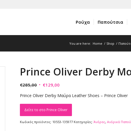
Ρούχα
Παπούτσια
You are here:
Home
/
Shop
/
Παπούτ
Prince Oliver Derby Μ
Original
Η
€
285,00
€
129,00
price
τρέχουσα
Prince Oliver Derby Μαύρα Leather Shoes – Prince Oliver
was:
τιμή
€285,00.
είναι:
Δείτε το στο Prince Oliver
€129,00.
Κωδικός προϊόντος:
10553-135977
Κατηγορίες:
Άνδρας
,
Ανδρικά Παπού