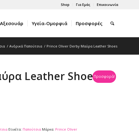
Shop
Για Εμάς
Επικοινωνία
Αξεσουάρ
Υγεία-Ομορφιά
Προσφορές
σια
/
Ανδρικά Παπούτσια
/
Prince Oliver Derby Μαύρα Leather Shoes
αύρα Leather Shoes
Προσφορά!
τσια
Ετικέτα:
Παπούτσια
Μάρκα:
Prince Oliver