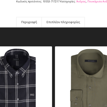
Κωδικός προϊόντος:
10553-717217
Κατηγορίες:
Άνδρας
,
Πουκάμισα Αν
Περιγραφή
Επιπλέον πληροφορίες