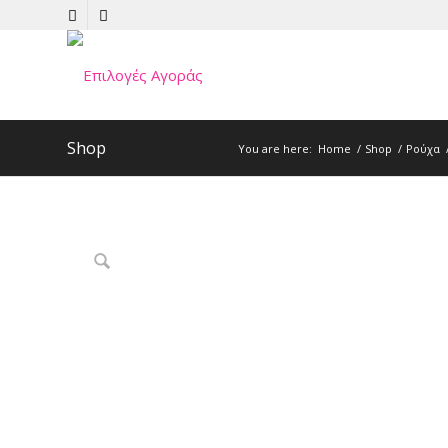
Shop
You are here:
Home
/
Shop
/
Ρούχα