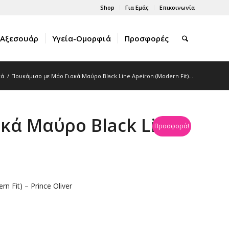
Shop
Για Εμάς
Επικοινωνία
Αξεσουάρ
Υγεία-Ομορφιά
Προσφορές
κά
/
Πουκάμισο με Μάο Γιακά Μαύρο Black Line Apeiron (Modern Fit)...
κά Μαύρο Black Line
Προσφορά!
 Fit) – Prince Oliver