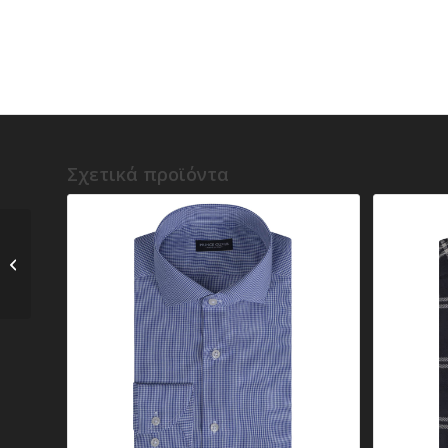
Σχετικά προϊόντα
Superior Πουκάμισο
Λευκό/Μώβ Ριγέ 100%
Fine Cotton (Modern...