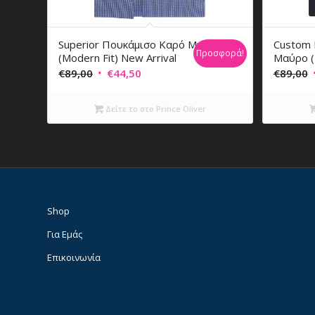
Superior Πουκάμισο Καρό Μπλε
Custom F
Προσφορά!
(Modern Fit) New Arrival
Μαύρο (M
Original
Η
O
€
89,00
€
44,50
€
89,00
price
τρέχουσα
p
was:
τιμή
Δείτε το στο Prince Oliver
€89,00.
είναι:
€44,50.
Shop
Για Εμάς
Επικοινωνία