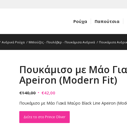
Ρούχα
Παπούτσια
/
Ανδρικά Ρούχα
/
Μπλούζες - Πουλόβερ - Πουκάμισα Ανδρικά
/
Πουκάμισα Ανδρι
Πουκάμισο με Μάο Για
Apeiron (Modern Fit)
Original
Η
€
140,00
€
42,00
price
τρέχουσα
Πουκάμισο με Μάο Γιακά Μαύρο Black Line Apeiron (Modern
was:
τιμή
€140,00.
είναι:
Δείτε το στο Prince Oliver
€42,00.