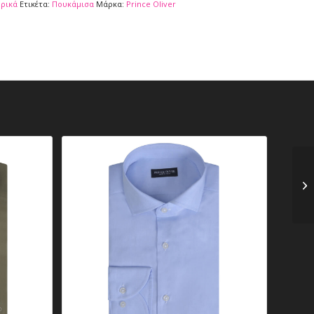
δρικά
Ετικέτα:
Πουκάμισα
Μάρκα:
Prince Oliver