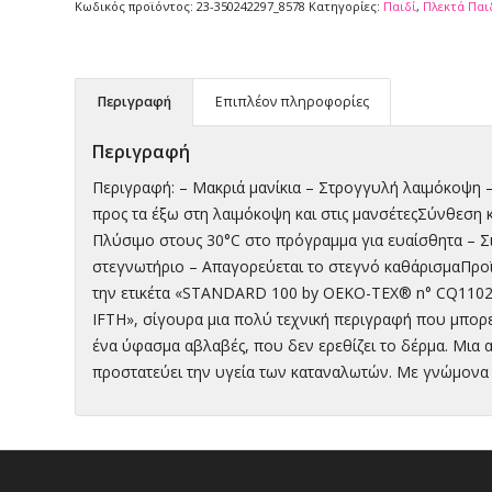
Κωδικός προϊόντος:
23-350242297_8578
Κατηγορίες:
Παιδί
,
Πλεκτά Παι
Περιγραφή
Επιπλέον πληροφορίες
Περιγραφή
Περιγραφή: – Μακριά μανίκια – Στρογγυλή λαιμόκοψη –
προς τα έξω στη λαιμόκοψη και στις μανσέτεςΣύνθεση 
Πλύσιμο στους 30°C στο πρόγραμμα για ευαίσθητα – Σ
στεγνωτήριο – Απαγορεύεται το στεγνό καθάρισμαΠρο
την ετικέτα «STANDARD 100 by OEKO-TEX® n° CQ1102/
IFTH», σίγουρα μια πολύ τεχνική περιγραφή που μπορεί
ένα ύφασμα αβλαβές, που δεν ερεθίζει το δέρμα. Μια 
προστατεύει την υγεία των καταναλωτών. Με γνώμονα τ