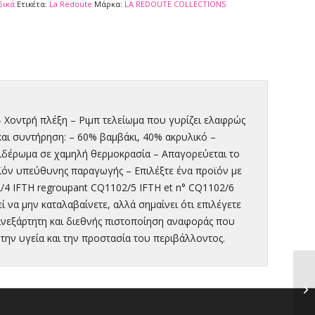
δικά
Ετικέτα:
La Redoute
Μάρκα:
LA REDOUTE COLLECTIONS
 Χοντρή πλέξη – Ριμπ τελείωμα που γυρίζει ελαφρώς
και συντήρηση: – 60% βαμβάκι, 40% ακρυλικό –
ιδέρωμα σε χαμηλή θερμοκρασία – Απαγορεύεται το
ϊόν υπεύθυνης παραγωγής – Επιλέξτε ένα προϊόν με
4 IFTH regroupant CQ1102/5 IFTH et n° CQ1102/6
 να μην καταλαβαίνετε, αλλά σημαίνει ότι επιλέγετε
ανεξάρτητη και διεθνής πιστοποίηση αναφοράς που
ην υγεία και την προστασία του περιβάλλοντος.