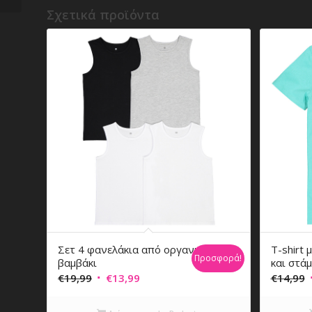
Σχετικά προϊόντα
Σετ 4 φανελάκια από οργανικό
T-shirt
Προσφορά!
βαμβάκι
και στά
Original
Η
O
€
19,99
€
13,99
€
14,99
price
τρέχουσα
p
was:
τιμή