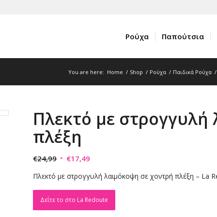
Ρούχα
Παπούτσια
You are here:
Home
/
Shop
/
Ρούχα
/
Παιδικά Ρούχα
/
Πλεκτό με στρογγυλή 
πλέξη
Original
Η
€
24,99
€
17,49
price
τρέχουσα
Πλεκτό με στρογγυλή λαιμόκοψη σε χοντρή πλέξη – La Re
was:
τιμή
€24,99.
είναι:
Δείτε το στο La Redoute
€17,49.