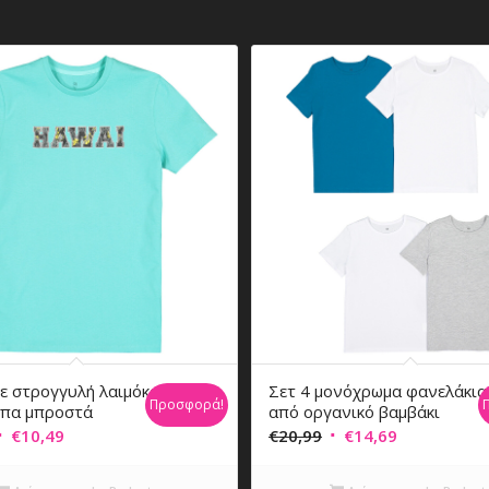
 με στρογγυλή λαιμόκοψη
Σετ 4 μονόχρωμα φανελάκια
Προσφορά!
μπα μπροστά
από οργανικό βαμβάκι
riginal
Η
Original
Η
€
10,49
€
20,99
€
14,69
rice
τρέχουσα
price
τρέχουσα
was:
τιμή
was:
τιμή