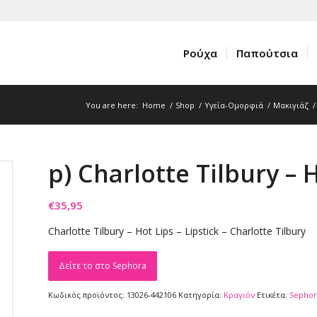
Ρούχα
Παπούτσια
You are here:
Home
/
Shop
/
Υγεία-Ομορφιά
/
Μακιγιάζ
/
p) Charlotte Tilbury – H
€
35,95
Charlotte Tilbury – Hot Lips – Lipstick – Charlotte Tilbury
Δείτε το στο Sephora
Κωδικός προϊόντος:
13026-442106
Κατηγορία:
Κραγιόν
Ετικέτα:
Sephor