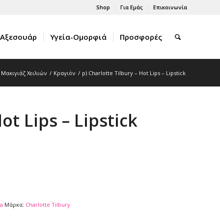
Shop
Για Εμάς
Επικοινωνία
Αξεσουάρ
Υγεία-Ομορφιά
Προσφορές
Μακιγιάζ Χειλιών
/
Κραγιόν
/
p) Charlotte Tilbury – Hot Lips – Lipstick
ot Lips – Lipstick
a
Μάρκα:
Charlotte Tilbury