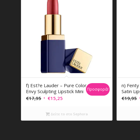
f) Est?e Lauder – Pure Color
n) Fenty
Προσφορά!
Envy Sculpting Lipstick Mini
Satin Lip
Original
Η
O
€
17,95
€
15,25
€
19,95
price
τρέχουσα
p
was:
τιμή
Δείτε το στο Sephora
€17,95.
είναι:
€15,25.