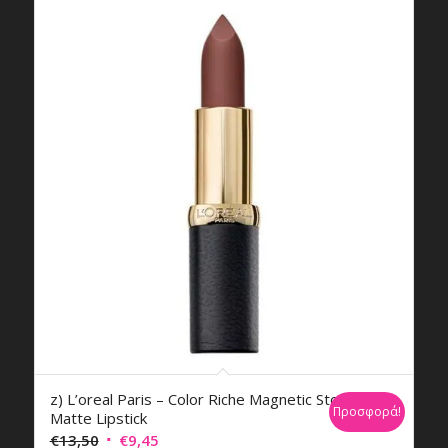
z) L’oreal Paris – Color Riche Magnetic Stones
Προσφορά!
Matte Lipstick
Original
Η
€
13,50
€
9,45