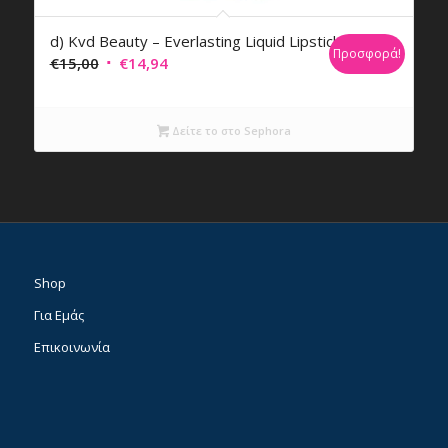
d) Kvd Beauty – Everlasting Liquid Lipstick
Προσφορά!
Original
Η
€
15,00
€
14,94
price
τρέχουσα
was:
τιμή
Δείτε το στο Sephora
€15,00.
είναι:
€14,94.
Shop
Για Εμάς
Επικοινωνία