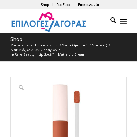
Shop
Για Εμάς
Επικοινωνία
Shop
You are here:
Home
/
Shop
/
Υγεία-Ομορφιά
/
Μακιγιάζ
/
Μακιγιάζ Χειλιών
/
Κραγιόν
/
n) Rare Beauty – Lip Souffl? – Matte Lip Cream