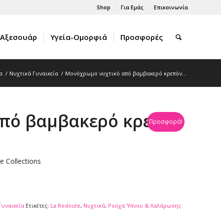
Shop
Για Εμάς
Επικοινωνία
Αξεσουάρ
Υγεία-Ομορφιά
Προσφορές
α
/
Νυχτικά Γυναικεία
/
Μονόχρωμο νυχτικό από βαμβακερό κρεπόν...
πό βαμβακερό κρεπόν
Προσφορά!
 Collections
Γυναικεία
Ετικέτες:
La Redoute
,
Νυχτικά
,
Ρούχα Ύπνου & Χαλάρωσης