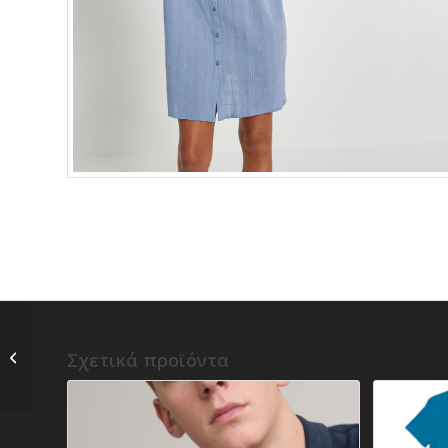
Αμάνικη ισοθερμική
Σχετικά προϊόντα
μπλούζα