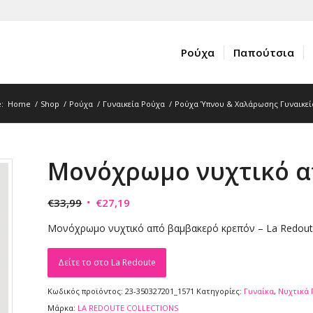
Ρούχα
Παπούτσια
:
Home
/
Shop
/
Ρούχα
/
Γυναικεία Ρούχα
/
Ρούχα Ύπνου & Χαλάρωσης Γυναικεί
Μονόχρωμο νυχτικό α
Original
Η
€
33,99
€
27,19
price
τρέχουσα
Μονόχρωμο νυχτικό από βαμβακερό κρεπόν – La Redoute
was:
τιμή
€33,99.
είναι:
Δείτε το στο La Redoute
€27,19.
Κωδικός προϊόντος:
23-350327201_1571
Κατηγορίες:
Γυναίκα
,
Νυχτικά 
Μάρκα:
LA REDOUTE COLLECTIONS