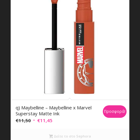
q) Maybelline – Maybelline x Marvel
Προσφορά!
Superstay Matte Ink
Original
Η
€
11,50
€
11,45
price
τρέχουσα
was:
τιμή
Δείτε το στο Sephora