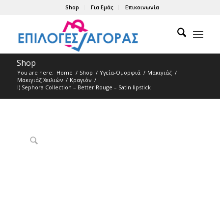
Shop
Για Εμάς
Επικοινωνία
Shop
You are here:
Home
/
Shop
/
Υγεία-Ομορφιά
/
Μακιγιάζ
/
Μακιγιάζ Χειλιών
/
Κραγιόν
/
l) Sephora Collection – Better Rouge – Satin lipstick