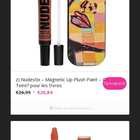
z) Nudestix – Magnetic Lip Plush Paint – Gel
Προσφορά!
Teint? pour les l?vres
Original
Η
€
26,95
€
26,84
price
τρέχουσα
was:
τιμή
Δείτε το στο Sephora
€26,95.
είναι:
€26,84.