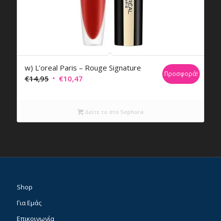
w) L’oreal Paris – Rouge Signature
Προσφορά!
Original
Η
€
14,95
€
10,47
price
τρέχουσα
was:
τιμή
Δείτε το στο Sephora
€14,95.
είναι:
€10,47.
Shop
Για Εμάς
Επικοινωνία