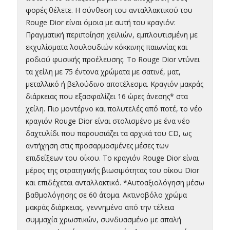
φορές θέλετε. Η σύνθεση του ανταλλακτικού του
Rouge Dior είναι όμοια με αυτή του κραγιόν:
Πραγματική περιποίηση χειλιών, εμπλουτισμένη με
εκχυλίσματα λουλουδιών κόκκινης παιωνίας και
ροδιού φυσικής προέλευσης. Το Rouge Dior ντύνει
τα χείλη με 75 έντονα χρώματα με σατινέ, ματ,
μεταλλικό ή βελούδινο αποτέλεσμα. Κραγιόν μακράς
διάρκειας που εξασφαλίζει 16 ώρες άνεσης* στα
χείλη. Πιο μοντέρνο και πολυτελές από ποτέ, το νέο
κραγιόν Rouge Dior είναι στολισμένο με ένα νέο
δαχτυλίδι που παρουσιάζει τα αρχικά του CD, ως
αντήχηση στις προσαρμοσμένες μέσες των
επιδείξεων του οίκου. Το κραγιόν Rouge Dior είναι
μέρος της στρατηγικής βιωσιμότητας του οίκου Dior
και επιδέχεται ανταλλακτικό. *Αυτοαξιολόγηση μέσω
βαθμολόγησης σε 60 άτομα. Ακτινοβόλο χρώμα
μακράς διάρκειας, γεννημένο από την τέλεια
συμμαχία χρωστικών, συνδυασμένο με απαλή