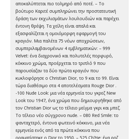
αποκαλύπτεται πιο τολμηρό από ποτέ. – Το
βούτυρο Καριτέ συμπληρώνει την προστατευτική
δράση των εκχυλισμάτων λουλουδιών και παρέχει
έντονη θρέψη. Τα χείλη είναι απαλά και
εξασφαλίζεται η ομοιόμορφη εφαρμογή του
κραγιόν. Μια παλέτα 75 νέων αποχρώσεων,
συμπεριλαμβανομένων 4 εμβληματικών: – 999
Velvet: ένα διαχρονικό και πολυτελές πορφυρό,
κόκκινο χρώμα, προέρχεται το τριπλό 9 που
παρουσίαζαν τα δύο πρώτα κραγιόν που
κυκλοφόρησε ο Christian Dior, το 9 και το 99. Είναι
τώρα διαθέσιμο στα 4 αποτελέσματα Rouge Dior .
-100 Nude Look: μια νέα ερμηνεία του γκρεζ New
Look του 1947, ένα χρώμα που δημιουργήθηκε από
τον Christian Dior ως το τέλειο μείγμα γκρι και μπεζ.
Το τέλειο νέο σύγχρονο nude. – 080 Red Smile: το
φανταχτερό, έντονα φωτεινό κόκκινο, μια νέα
ερμηνεία ενός από τα πρώτα κόκκινα που
οραματίστηκε ο Dior το 1950. – 525 Ch?rie: ένα ροζ