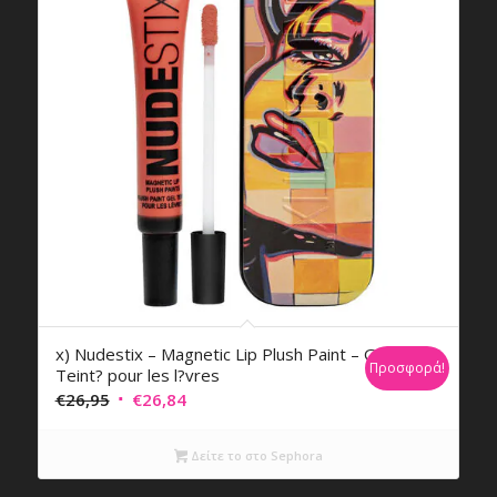
x) Nudestix – Magnetic Lip Plush Paint – Gel
Προσφορά!
Teint? pour les l?vres
Original
Η
€
26,95
€
26,84
price
τρέχουσα
was:
τιμή
Δείτε το στο Sephora
€26,95.
είναι: