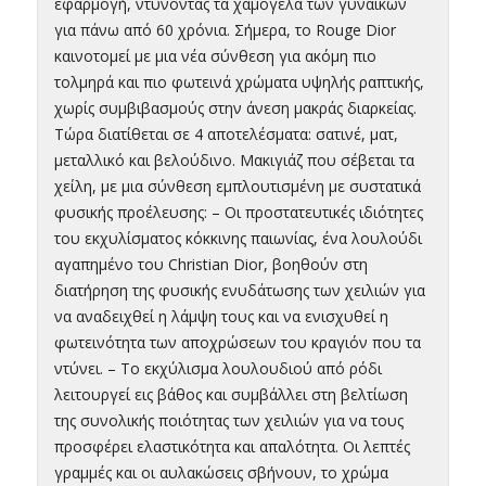
εφαρμογή, ντύνοντας τα χαμόγελα των γυναικών
για πάνω από 60 χρόνια. Σήμερα, το Rouge Dior
καινοτομεί με μια νέα σύνθεση για ακόμη πιο
τολμηρά και πιο φωτεινά χρώματα υψηλής ραπτικής,
χωρίς συμβιβασμούς στην άνεση μακράς διαρκείας.
Τώρα διατίθεται σε 4 αποτελέσματα: σατινέ, ματ,
μεταλλικό και βελούδινο. Μακιγιάζ που σέβεται τα
χείλη, με μια σύνθεση εμπλουτισμένη με συστατικά
φυσικής προέλευσης: – Οι προστατευτικές ιδιότητες
του εκχυλίσματος κόκκινης παιωνίας, ένα λουλούδι
αγαπημένο του Christian Dior, βοηθούν στη
διατήρηση της φυσικής ενυδάτωσης των χειλιών για
να αναδειχθεί η λάμψη τους και να ενισχυθεί η
φωτεινότητα των αποχρώσεων του κραγιόν που τα
ντύνει. – Το εκχύλισμα λουλουδιού από ρόδι
λειτουργεί εις βάθος και συμβάλλει στη βελτίωση
της συνολικής ποιότητας των χειλιών για να τους
προσφέρει ελαστικότητα και απαλότητα. Οι λεπτές
γραμμές και οι αυλακώσεις σβήνουν, το χρώμα