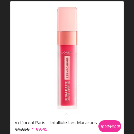
€26,84.
v) L’oreal Paris – Infallible Les Macarons
Προσφορά!
Original
Η
€
13,50
€
9,45