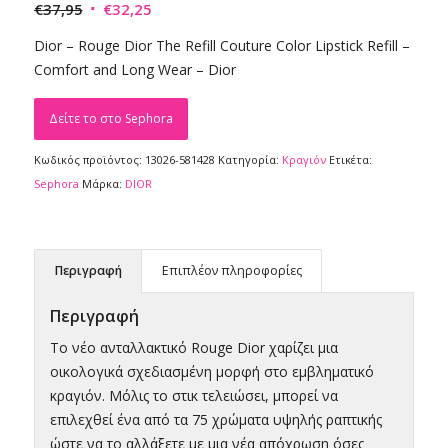
Original
Η
€
37,95
€
32,25
price
τρέχουσα
Dior – Rouge Dior The Refill Couture Color Lipstick Refill –
was:
τιμή
Comfort and Long Wear – Dior
€37,95.
είναι:
€32,25.
Δείτε το στο Sephora
Κωδικός προϊόντος:
13026-581428
Κατηγορία:
Κραγιόν
Ετικέτα:
Sephora
Μάρκα:
DIOR
Περιγραφή
Επιπλέον πληροφορίες
Περιγραφή
Το νέο ανταλλακτικό Rouge Dior χαρίζει μια
οικολογικά σχεδιασμένη μορφή στο εμβληματικό
κραγιόν. Μόλις το στικ τελειώσει, μπορεί να
επιλεχθεί ένα από τα 75 χρώματα υψηλής ραπτικής
ώστε να το αλλάξετε με μια νέα απόχρωση όσες