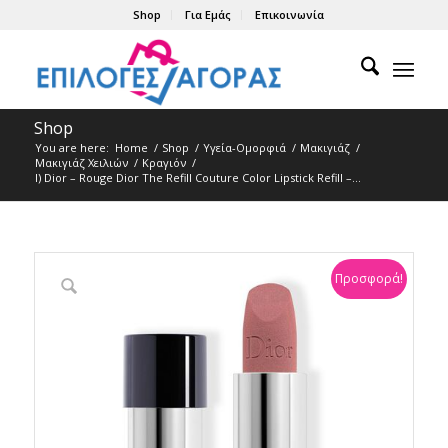
Shop
Για Εμάς
Επικοινωνία
Shop
You are here:
Home
/
Shop
/
Υγεία-Ομορφιά
/
Μακιγιάζ
/
Μακιγιάζ Χειλιών
/
Κραγιόν
/
l) Dior – Rouge Dior The Refill Couture Color Lipstick Refill –...
Προσφορά!