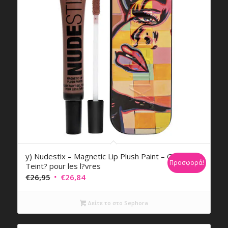
y) Nudestix – Magnetic Lip Plush Paint – Gel
Προσφορά!
Teint? pour les l?vres
Original
Η
€
26,95
€
26,84
price
τρέχουσα
was:
τιμή
Δείτε το στο Sephora
€26,95.
είναι:
€26,84.