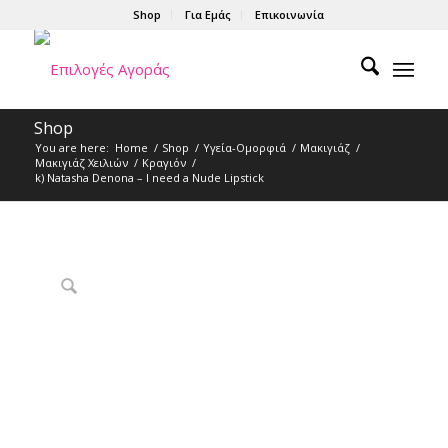
Shop
Για Εμάς
Επικοινωνία
Shop
You are here:
Home
/
Shop
/
Υγεία-Ομορφιά
/
Μακιγιάζ
/
Μακιγιάζ Χειλιών
/
Κραγιόν
/
k) Natasha Denona – I need a Nude Lipstick