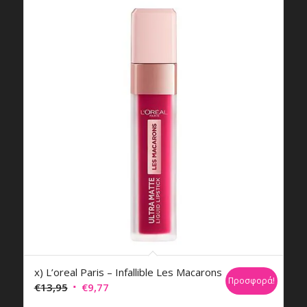
x) L’oreal Paris – Infallible Les Macarons
Προσφορά!
Original
Η
€
13,95
€
9,77
price
τρέχουσα