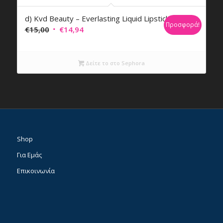
d) Kvd Beauty – Everlasting Liquid Lipstick
Προσφορά!
Original
Η
€
15,00
€
14,94
price
τρέχουσα
was:
τιμή
Δείτε το στο Sephora
€15,00.
είναι:
€14,94.
Shop
Για Εμάς
Επικοινωνία