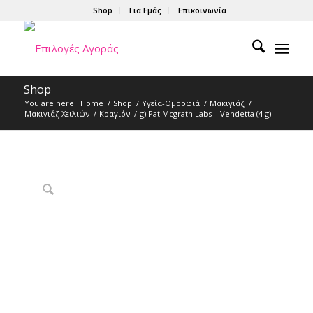
Shop
Για Εμάς
Επικοινωνία
Shop
You are here:
Home
/
Shop
/
Υγεία-Ομορφιά
/
Μακιγιάζ
/
Μακιγιάζ Χειλιών
/
Κραγιόν
/
g) Pat Mcgrath Labs – Vendetta (4 g)