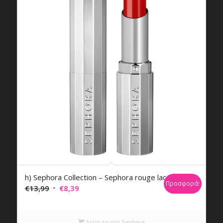
h) Sephora Collection – Sephora rouge lacquer
Προσφορά!
Original
Η
€
13,99
€
8,39
price
τρέχουσα
was:
τιμή
Δείτε το στο Sephora