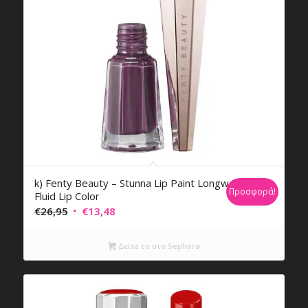
k) Fenty Beauty – Stunna Lip Paint Longwear
Προσφορά!
Fluid Lip Color
Original
Η
€
26,95
€
13,48
price
τρέχουσα
was:
τιμή
Δείτε το στο Sephora
€26,95.
είναι:
€13,48.