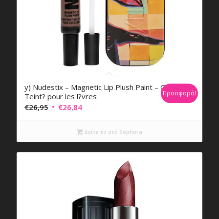
y) Nudestix – Magnetic Lip Plush Paint – Gel
Προσφορά!
Teint? pour les l?vres
Original
Η
€
26,95
€
26,84
price
τρέχουσα
was:
τιμή
Δείτε το στο Sephora
€26,95.
είναι:
€26,84.