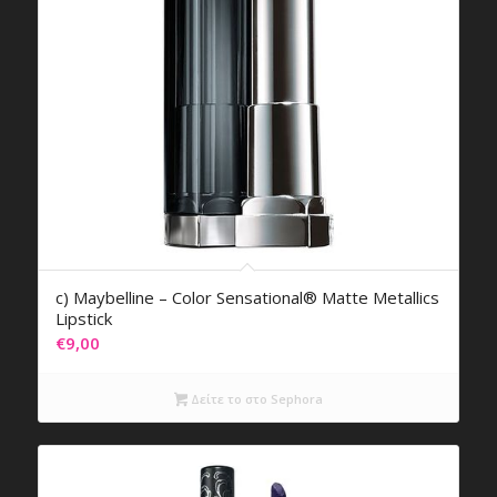
c) Maybelline – Color Sensational® Matte Metallics
Lipstick
€
9,00
Δείτε το στο Sephora