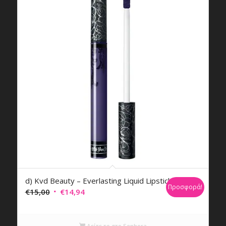
d) Kvd Beauty – Everlasting Liquid Lipstick
Προσφορά!
Original
Η
€
15,00
€
14,94
price
τρέχουσα
was:
τιμή
Δείτε το στο Sephora