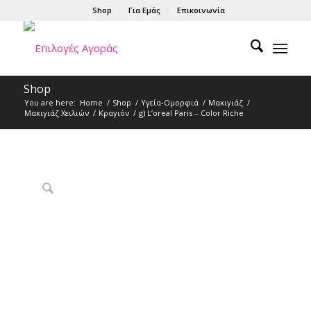
Shop
Για Εμάς
Επικοινωνία
Shop
You are here:
Home
/
Shop
/
Υγεία-Ομορφιά
/
Μακιγιάζ
/
Μακιγιάζ Χειλιών
/
Κραγιόν
/
g) L’oreal Paris – Color Riche