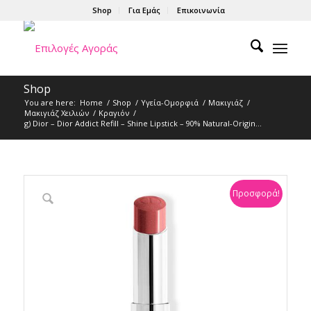
Shop
Για Εμάς
Επικοινωνία
Shop
You are here:
Home
/
Shop
/
Υγεία-Ομορφιά
/
Μακιγιάζ
/
Μακιγιάζ Χειλιών
/
Κραγιόν
/
g) Dior – Dior Addict Refill – Shine Lipstick – 90% Natural-Origin...
Προσφορά!