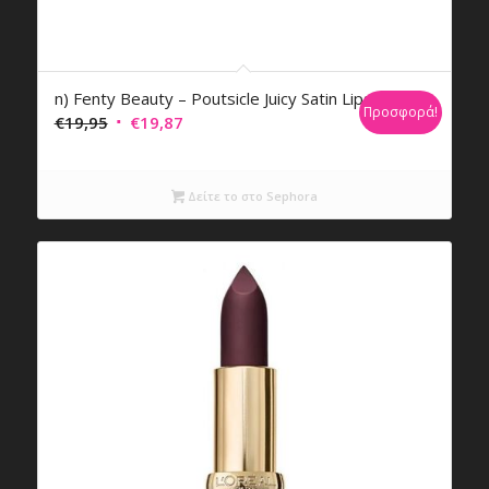
n) Fenty Beauty – Poutsicle Juicy Satin Lipstick
Προσφορά!
Original
Η
€
19,95
€
19,87
price
τρέχουσα
was:
τιμή
Δείτε το στο Sephora
€19,95.
είναι:
€19,87.