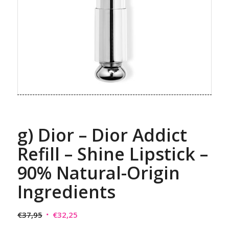
g) Dior – Dior Addict
Refill – Shine Lipstick –
90% Natural-Origin
Ingredients
Original
Η
€
37,95
€
32,25
price
τρέχουσα