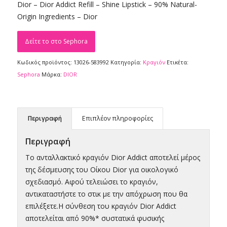
Dior – Dior Addict Refill – Shine Lipstick – 90% Natural-
was:
τιμή
Origin Ingredients – Dior
€37,95.
είναι:
€32,25.
Δείτε το στο Sephora
Κωδικός προϊόντος:
13026-583992
Κατηγορία:
Κραγιόν
Ετικέτα:
Sephora
Μάρκα:
DIOR
Περιγραφή
Επιπλέον πληροφορίες
Περιγραφή
Το ανταλλακτικό κραγιόν Dior Addict αποτελεί μέρος
της δέσμευσης του Οίκου Dior για οικολογικό
σχεδιασμό. Αφού τελειώσει το κραγιόν,
αντικαταστήστε το στικ με την απόχρωση που θα
επιλέξετε.Η σύνθεση του κραγιόν Dior Addict
αποτελείται από 90%* συστατικά φυσικής