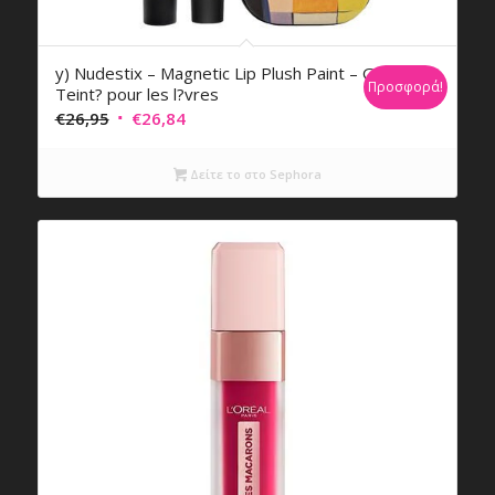
y) Nudestix – Magnetic Lip Plush Paint – Gel
Προσφορά!
Teint? pour les l?vres
Original
Η
€
26,95
€
26,84
price
τρέχουσα
was:
τιμή
Δείτε το στο Sephora
€26,95.
είναι:
€26,84.