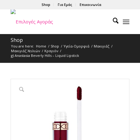
Shop
Για Εμάς
Επικοινωνία
Shop
You are here:
Home
/
Shop
/
Υγεία-Ομορφιά
/
Μακιγιάζ
/
Μακιγιάζ Χειλιών
/
Κραγιόν
/
g) Anastasia Beverly Hills – Liquid Lipstick