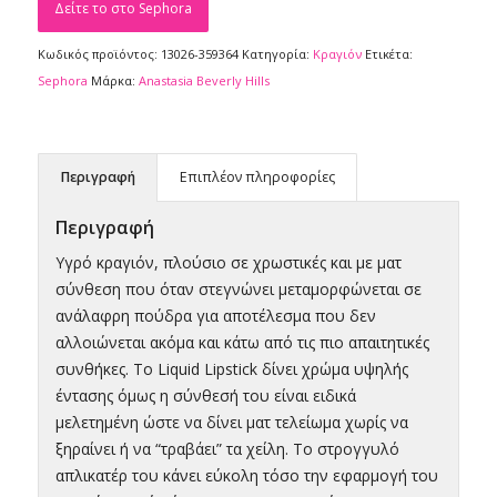
Δείτε το στο Sephora
Κωδικός προϊόντος:
13026-359364
Κατηγορία:
Κραγιόν
Ετικέτα:
Sephora
Μάρκα:
Anastasia Beverly Hills
Περιγραφή
Επιπλέον πληροφορίες
Περιγραφή
Υγρό κραγιόν, πλούσιο σε χρωστικές και με ματ
σύνθεση που όταν στεγνώνει μεταμορφώνεται σε
ανάλαφρη πούδρα για αποτέλεσμα που δεν
αλλοιώνεται ακόμα και κάτω από τις πιο απαιτητικές
συνθήκες. Το Liquid Lipstick δίνει χρώμα υψηλής
έντασης όμως η σύνθεσή του είναι ειδικά
μελετημένη ώστε να δίνει ματ τελείωμα χωρίς να
ξηραίνει ή να “τραβάει” τα χείλη. Το στρογγυλό
απλικατέρ του κάνει εύκολη τόσο την εφαρμογή του