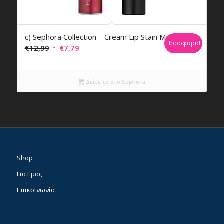
c) Sephora Collection – Cream Lip Stain Metal
Προσφορά!
Original
Η
€
12,99
€
7,79
price
τρέχουσα
was:
τιμή
Δείτε το στο Sephora
€12,99.
είναι:
€7,79.
Shop
Για Εμάς
Επικοινωνία