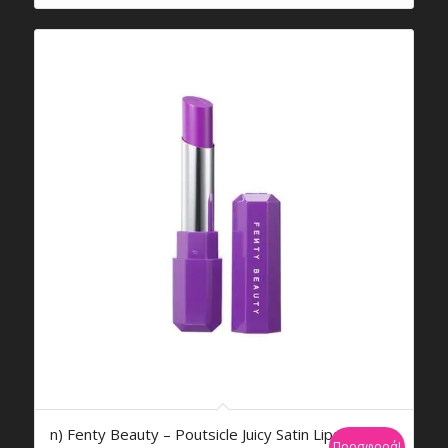
€26,95.
είναι:
€26,84.
n) Fenty Beauty – Poutsicle Juicy Satin Lipstick
Προσφορά!