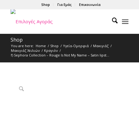
Shop
Για Εμάς
Επικοινωνία
Shop
You are here:
Home
/
Shop
/
Υγεία-Ομορφιά
/
Μακιγιάζ
/
Μακιγιάζ Χειλιών
/
Κραγιόν
/
f) Sephora Collection – Rouge Is Not My Name – Satin lipst...