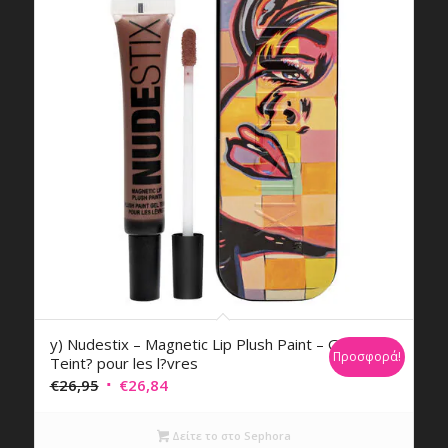
y) Nudestix – Magnetic Lip Plush Paint – Gel
Προσφορά!
Teint? pour les l?vres
Original
Η
€
26,95
€
26,84
price
τρέχουσα
was:
τιμή
Δείτε το στο Sephora