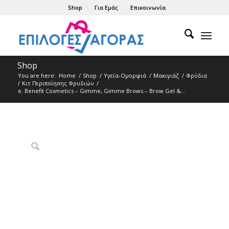
Shop
Για Εμάς
Επικοινωνία
Shop
You are here:
Home
/
Shop
/
Υγεία-Ομορφιά
/
Μακιγιάζ
/
Φρύδια
/
Κιτ Περιποίησης Φρυδιών
/
e. Benefit Cosmetics – Gimme, Gimme Brows – Brow Gel &...