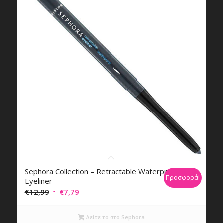
Sephora Collection – Retractable Waterproof
Προσφορά!
Eyeliner
Original
Η
€
12,99
€
7,79
price
τρέχουσα
was:
τιμή
Δείτε το στο Sephora