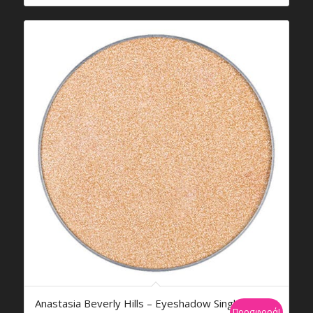
€12,99.
είναι:
€7,79.
Anastasia Beverly Hills – Eyeshadow Singles
Προσφορά!