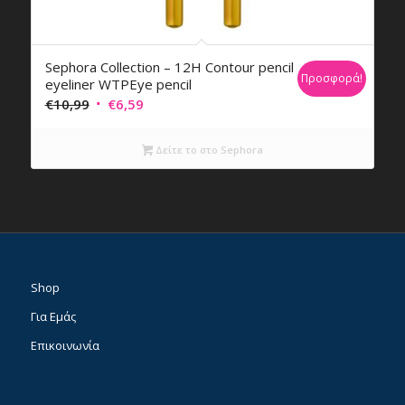
Sephora Collection – 12H Contour pencil
Προσφορά!
eyeliner WTPEye pencil
Original
Η
€
10,99
€
6,59
price
τρέχουσα
was:
τιμή
Δείτε το στο Sephora
€10,99.
είναι:
€6,59.
Shop
Για Εμάς
Επικοινωνία