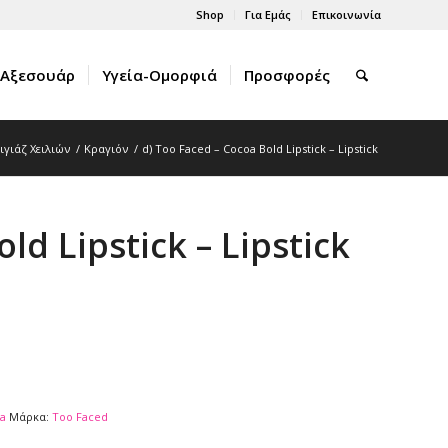
Shop
Για Εμάς
Επικοινωνία
Αξεσουάρ
Υγεία-Ομορφιά
Προσφορές
ιγιάζ Χειλιών
/
Κραγιόν
/
d) Too Faced – Cocoa Bold Lipstick – Lipstick
ld Lipstick – Lipstick
a
Μάρκα:
Too Faced