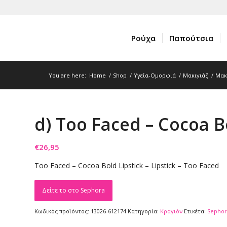
Ρούχα
Παπούτσια
You are here:
Home
/
Shop
/
Υγεία-Ομορφιά
/
Μακιγιάζ
/
Μακ
d) Too Faced – Cocoa Bo
€
26,95
Too Faced – Cocoa Bold Lipstick – Lipstick – Too Faced
Δείτε το στο Sephora
Κωδικός προϊόντος:
13026-612174
Κατηγορία:
Κραγιόν
Ετικέτα:
Sephor