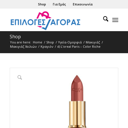
Shop
Για Εμάς
Επικοινωνία
Shop
You are here:
Home
/
Shop
/
Υγεία-Ομορφιά
/
Μακιγιάζ
/
Μακιγιάζ Χειλιών
/
Κραγιόν
/
d) L’oreal Paris – Color Riche