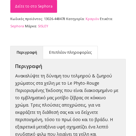
Δείτε το στο Sephora
Κωδικός προϊόντος:
13026-448478
Κατηγορία:
Κραγιόν
Ετικέτα:
Sephora
Μάρκα:
SISLEY
Περιγραφή
Επιπλέον πληροφορίες
Περιγραφή
Ανακαλύψτε τη δύναμη του τολμηρού & ζωηρού
χρώματος στα χείλη με το Le Phyto-Rouge
Περιορισμένης Έκδοσης που είναι διακοσμημένο με
το εμβληματικό μας μοτίβο ζέβρας σε κόκκινο
χρώμα. Τρεις πλούσιες αποχρώσεις, για να
εκφράζετε τη διάθεσή σας και να δείχνετε
περιποιημένη, τόσο το πρωί όσο και το βράδυ. Η
εξαιρετικά μεταξένια υφή σχηματίζει ένα λεπτό
ενυδατικό φιλμ που λειαίνει τα χείλη και