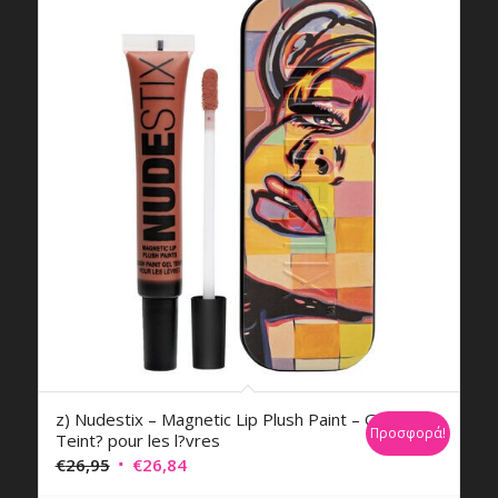
z) Nudestix – Magnetic Lip Plush Paint – Gel
Προσφορά!
Teint? pour les l?vres
Original
Η
€
26,95
€
26,84
price
τρέχουσα