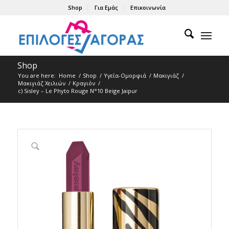
Shop
Για Εμάς
Επικοινωνία
Shop
You are here:
Home
/
Shop
/
Υγεία-Ομορφιά
/
Μακιγιάζ
/
Μακιγιάζ Χειλιών
/
Κραγιόν
/
c) Sisley – Le Phyto Rouge N°10 Beige Jaipur