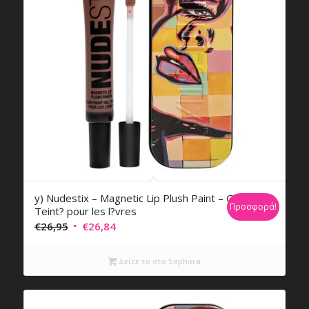
y) Nudestix – Magnetic Lip Plush Paint – Gel
Προσφορά!
Teint? pour les l?vres
Original
Η
€
26,95
€
26,84
price
τρέχουσα
was:
τιμή
Δείτε το στο Sephora
€26,95.
είναι:
€26,84.