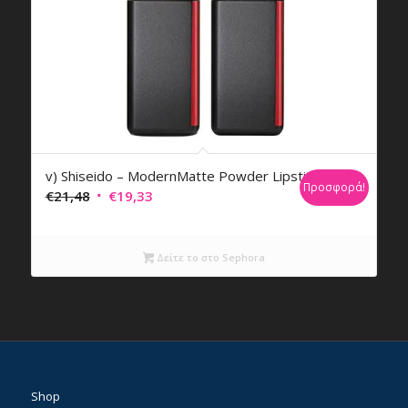
v) Shiseido – ModernMatte Powder Lipstick
Προσφορά!
Original
Η
€
21,48
€
19,33
price
τρέχουσα
was:
τιμή
Δείτε το στο Sephora
€21,48.
είναι:
€19,33.
Shop