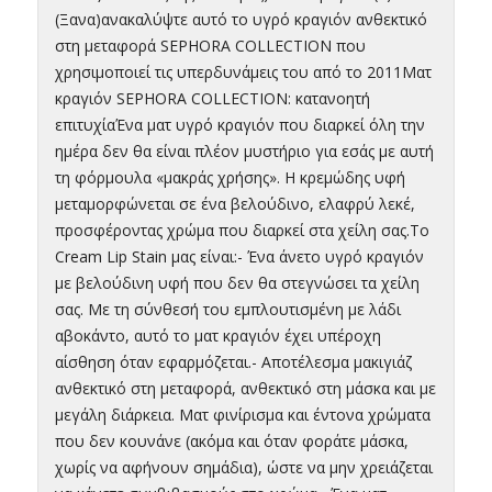
(Ξανα)ανακαλύψτε αυτό το υγρό κραγιόν ανθεκτικό
στη μεταφορά SEPHORA COLLECTION που
χρησιμοποιεί τις υπερδυνάμεις του από το 2011Ματ
κραγιόν SEPHORA COLLECTION: κατανοητή
επιτυχίαΈνα ματ υγρό κραγιόν που διαρκεί όλη την
ημέρα δεν θα είναι πλέον μυστήριο για εσάς με αυτή
τη φόρμουλα «μακράς χρήσης». Η κρεμώδης υφή
μεταμορφώνεται σε ένα βελούδινο, ελαφρύ λεκέ,
προσφέροντας χρώμα που διαρκεί στα χείλη σας.Το
Cream Lip Stain μας είναι:- Ένα άνετο υγρό κραγιόν
με βελούδινη υφή που δεν θα στεγνώσει τα χείλη
σας. Με τη σύνθεσή του εμπλουτισμένη με λάδι
αβοκάντο, αυτό το ματ κραγιόν έχει υπέροχη
αίσθηση όταν εφαρμόζεται.- Αποτέλεσμα μακιγιάζ
ανθεκτικό στη μεταφορά, ανθεκτικό στη μάσκα και με
μεγάλη διάρκεια. Ματ φινίρισμα και έντονα χρώματα
που δεν κουνάνε (ακόμα και όταν φοράτε μάσκα,
χωρίς να αφήνουν σημάδια), ώστε να μην χρειάζεται