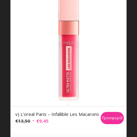
v) L’oreal Paris – Infallible Les Macarons
Προσφορά!
Original
Η
€
13,50
€
9,45
price
τρέχουσα
was:
τιμή