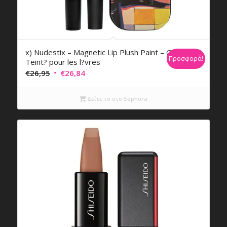
x) Nudestix – Magnetic Lip Plush Paint – Gel
Προσφορά!
Teint? pour les l?vres
Original
Η
€
26,95
€
26,84
price
τρέχουσα
was:
τιμή
Δείτε το στο Sephora
€26,95.
είναι:
€26,84.