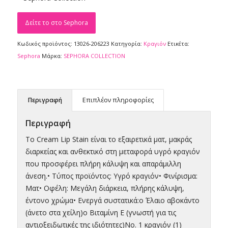
Δείτε το στο Sephora
Κωδικός προϊόντος:
13026-206223
Κατηγορία:
Κραγιόν
Ετικέτα:
Sephora
Μάρκα:
SEPHORA COLLECTION
Περιγραφή
Επιπλέον πληροφορίες
Περιγραφή
Το Cream Lip Stain είναι το εξαιρετικά ματ, μακράς
διαρκείας και ανθεκτικό στη μεταφορά υγρό κραγιόν
που προσφέρει πλήρη κάλυψη και απαράμιλλη
άνεση.• Τύπος προϊόντος: Υγρό κραγιόν• Φινίρισμα:
Ματ• Οφέλη: Μεγάλη διάρκεια, πλήρης κάλυψη,
έντονο χρώμα• Ενεργά συστατικά:o Έλαιο αβοκάντο
(άνετο στα χείλη)o Βιταμίνη Ε (γνωστή για τις
αντιοξειδωτικές της ιδιότητες)Νο. 1 κραγιόν (1)