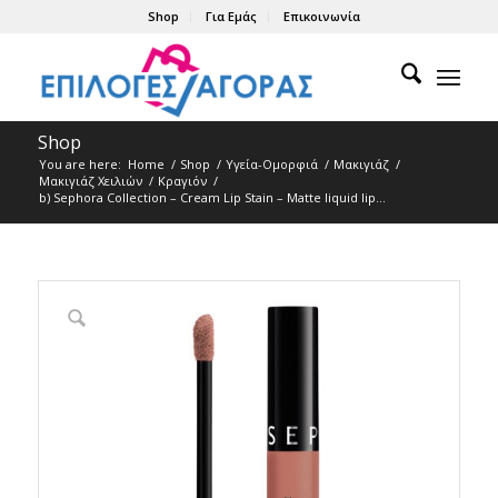
Shop
Για Εμάς
Επικοινωνία
Shop
You are here:
Home
/
Shop
/
Υγεία-Ομορφιά
/
Μακιγιάζ
/
Μακιγιάζ Χειλιών
/
Κραγιόν
/
b) Sephora Collection – Cream Lip Stain – Matte liquid lip...