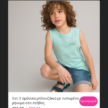
Σετ 3 αμάνικα μπλουζάκια με τυπωμένο
Προσφορά!
μήνυμα στο στήθος
Original
Η
€
15,99
€
11,19