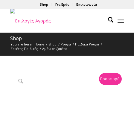
Shop
Για Εμάς
Επικοινωνία
Shop
You are here:
Home
/
Shop
/
Ρούχα
/
Παιδικά Ρούχα
/
Ζακέτες Παιδικές
/
Αμάνικη ζακέτα
Προσφορά!