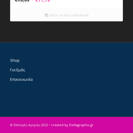
price
τρέχουσα
was:
τιμή
Δείτε το στο La Redoute
€15,99.
είναι:
€11,19.
Shop
Για Εμάς
Επικοινωνία
© Επιλογές Αγοράς 2022
• created by Deltagraphix.gr