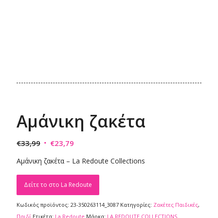
Αμάνικη ζακέτα
Original
Η
€
33,99
€
23,79
price
τρέχουσα
Αμάνικη ζακέτα – La Redoute Collections
was:
τιμή
€33,99.
είναι:
Δείτε το στο La Redoute
€23,79.
Κωδικός προϊόντος:
23-350263114_3087
Κατηγορίες:
Ζακέτες Παιδικές
,
Παιδί
Ετικέτα:
La Redoute
Μάρκα:
LA REDOUTE COLLECTIONS