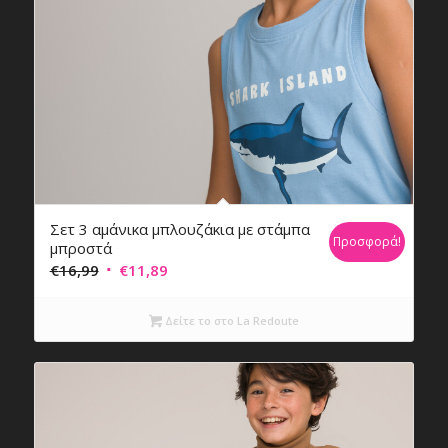
Σετ 3 αμάνικα μπλουζάκια με στάμπα
Προσφορά!
μπροστά
Original
Η
€
16,99
€
11,89
price
τρέχουσα
was:
τιμή
Δείτε το στο La Redoute
€16,99.
είναι:
€11,89.