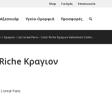
Shop
Για Εμάς
Επικοινωνία
Αξεσουάρ
Υγεία-Ομορφιά
Προσφορές
ν
/
Κραγιόν
/
a) L’oreal Paris – Color Riche Κραγιον Valentine’s Collec...
r Riche Κραγιον
 L’oreal Paris