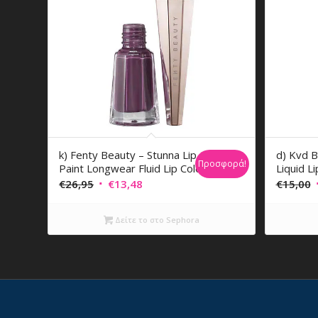
k) Fenty Beauty – Stunna Lip
d) Kvd B
Προσφορά!
Paint Longwear Fluid Lip Color
Liquid Li
Original
Η
O
€
26,95
€
13,48
€
15,00
price
τρέχουσα
p
was:
τιμή
Δείτε το στο Sephora
€26,95.
είναι:
€13,48.