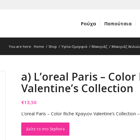
Ρούχα
Παπούτσια
You are here:
Home
/
Shop
/
Υγεία-Ομορφιά
/
Μακιγιάζ
/
Μακιγιάζ Χειλιώ
a) L’oreal Paris – Colo
Valentine’s Collection
€
13,50
L’oreal Paris – Color Riche Κραγιον Valentine’s Collection –
Δείτε το στο Sephora