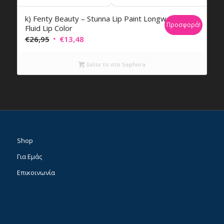
k) Fenty Beauty – Stunna Lip Paint Longwear
Προσφορά!
Fluid Lip Color
Original
Η
€
26,95
€
13,48
price
τρέχουσα
was:
τιμή
Δείτε το στο Sephora
€26,95.
είναι:
€13,48.
Shop
Για Εμάς
Επικοινωνία