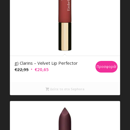
g) Clarins – Velvet Lip Perfector
Προσφορά!
Original
Η
€
22,95
€
20,65
price
τρέχουσα
was:
τιμή
Δείτε το στο Sephora
€22,95.
είναι:
€20,65.