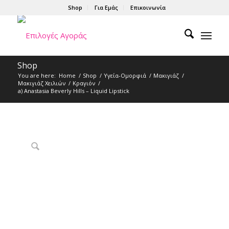
Shop
Για Εμάς
Επικοινωνία
Shop
You are here:
Home
/
Shop
/
Υγεία-Ομορφιά
/
Μακιγιάζ
/
Μακιγιάζ Χειλιών
/
Κραγιόν
/
a) Anastasia Beverly Hills – Liquid Lipstick