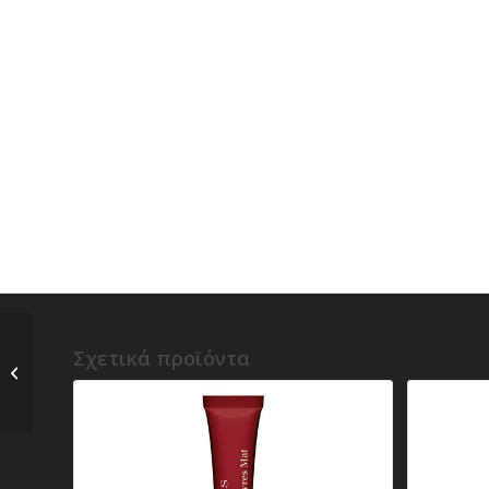
u) Charlotte Tilbury –
Σχετικά προϊόντα
K.I.S.S.I.N.G – Satin-
finish Lipstick