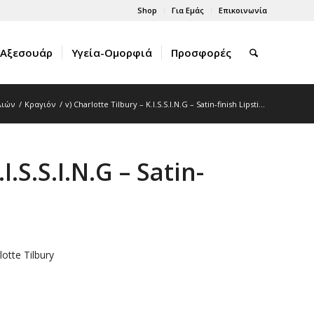
Shop
Για Εμάς
Επικοινωνία
Αξεσουάρ
Υγεία-Ομορφιά
Προσφορές
λιών
/
Κραγιόν
/
v) Charlotte Tilbury – K.I.S.S.I.N.G – Satin-finish Lipsti...
I.S.S.I.N.G – Satin-
rlotte Tilbury