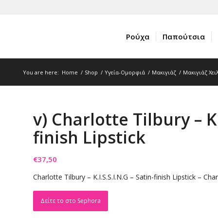
Ρούχα
Παπούτσια
You are here:
Home
/
Shop
/
Υγεία-Ομορφιά
/
Μακιγιάζ
/
Μακιγιάζ Χει
v) Charlotte Tilbury – K.
finish Lipstick
€
37,50
Charlotte Tilbury – K.I.S.S.I.N.G – Satin-finish Lipstick – Cha
Δείτε το στο Sephora