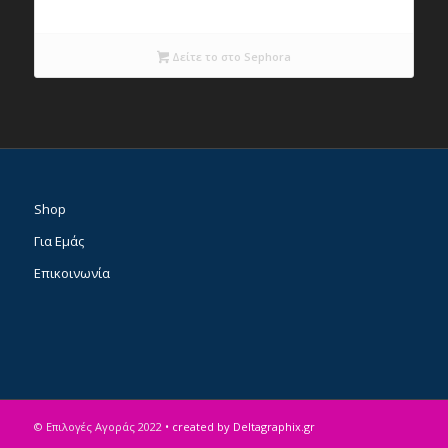
price
τρέχουσα
was:
τιμή
Δείτε το στο Sephora
€12,99.
είναι:
€7,79.
Shop
Για Εμάς
Επικοινωνία
© Επιλογές Αγοράς 2022
• created by Deltagraphix.gr