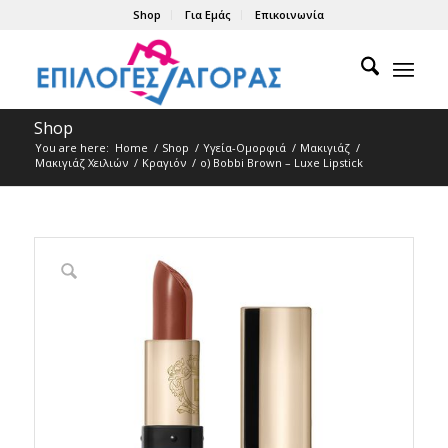
Shop
Για Εμάς
Επικοινωνία
Shop
You are here:
Home
/
Shop
/
Υγεία-Ομορφιά
/
Μακιγιάζ
/
Μακιγιάζ Χειλιών
/
Κραγιόν
/
ο) Bobbi Brown – Luxe Lipstick