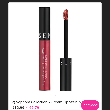
c) Sephora Collection – Cream Lip Stain Metal
Προσφορά!
Original
Η
€
12,99
€
7,79