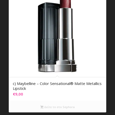
c) Maybelline – Color Sensational® Matte Metallics
Lipstick
€
9,00
Δείτε το στο Sephora