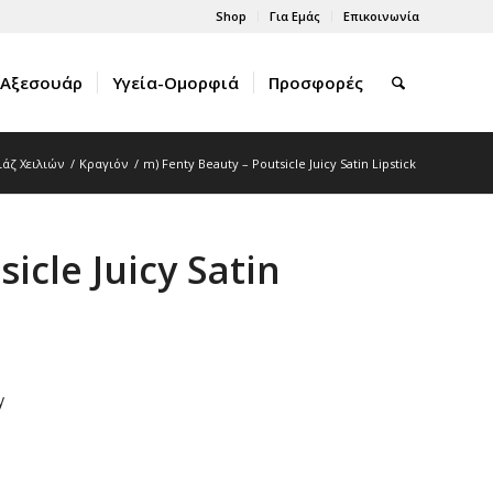
Shop
Για Εμάς
Επικοινωνία
Αξεσουάρ
Υγεία-Ομορφιά
Προσφορές
άζ Χειλιών
/
Κραγιόν
/
m) Fenty Beauty – Poutsicle Juicy Satin Lipstick
icle Juicy Satin
y