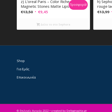
z) L’oreal Paris – Color Riche
h) Sepho
Προσφορά!
Magnetic Stones Matte Lipstick
rouge la
Original
Η
O
€
13,50
€
9,45
€
13,99
price
τρέχουσα
p
was:
τιμή
Δείτε το στο Sephora
€13,50.
είναι:
€9,45.
Shop
Για Εμάς
Επικοινωνία
© Επιλογές Αγοράς 2022
• created by Deltagraphix.gr