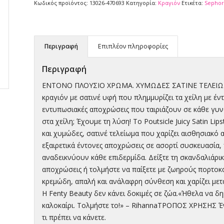
Κωδικός προϊόντος:
13026-470693
Κατηγορία:
Κραγιόν
Ετικέτα:
Sephor
Περιγραφή
Επιπλέον πληροφορίες
Περιγραφή
ΕΝΤΟΝΟ ΠΛΟΥΣΙΟ ΧΡΩΜΑ. ΧΥΜΩΔΕΣ ΣΑΤΙΝΕ ΤΕΛΕΙΩΜΑ.Θ
κραγιόν με σατινέ υφή που πλημμυρίζει τα χείλη με έντ
εντυπωσιακές αποχρώσεις που ταιριάζουν σε κάθε γυν
στα χείλη; Έχουμε τη λύση! Το Poutsicle Juicy Satin Li
και χυμώδες, σατινέ τελείωμα που χαρίζει αισθησιακό α
εξαιρετικά έντονες αποχρώσεις σε ασορτί συσκευασία,
αναδεικνύουν κάθε επιδερμίδα. Δείξτε τη σκανδαλιάρι
αποχρώσεις ή τολμήστε να παίξετε με ζωηρούς πορτοκαλ
κρεμώδη, απαλή και ανάλαφρη σύνθεση και χαρίζει μετα
Η Fenty Beauty δεν κάνει δοκιμές σε ζώα.«Ήθελα να δ
καλοκαίρι. Τολμήστε το!» – RihannaΤΡΟΠΟΣ ΧΡΗΣΗΣ Ένα
τι πρέπει να κάνετε.