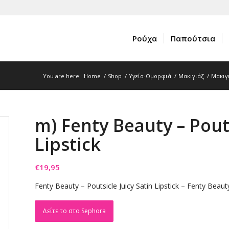
Ρούχα
Παπούτσια
You are here:
Home
/
Shop
/
Υγεία-Ομορφιά
/
Μακιγιάζ
/
Μακιγι
m) Fenty Beauty – Pouts
Lipstick
€
19,95
Fenty Beauty – Poutsicle Juicy Satin Lipstick – Fenty Beaut
Δείτε το στο Sephora