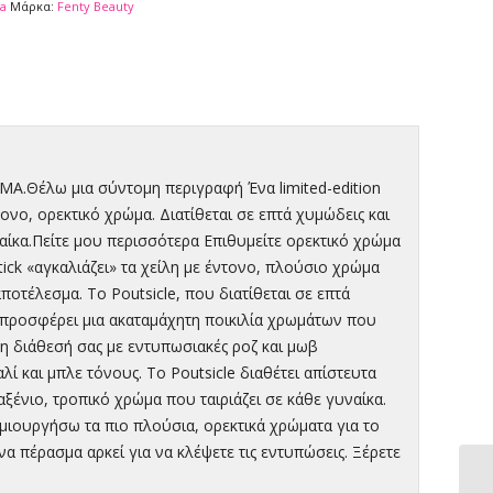
a
Μάρκα:
Fenty Beauty
έλω μια σύντομη περιγραφή Ένα limited-edition
ονο, ορεκτικό χρώμα. Διατίθεται σε επτά χυμώδεις και
αίκα.Πείτε μου περισσότερα Επιθυμείτε ορεκτικό χρώμα
pstick «αγκαλιάζει» τα χείλη με έντονο, πλούσιο χρώμα
ποτέλεσμα. Το Poutsicle, που διατίθεται σε επτά
 προσφέρει μια ακαταμάχητη ποικιλία χρωμάτων που
κη διάθεσή σας με εντυπωσιακές ροζ και μωβ
ί και μπλε τόνους. Το Poutsicle διαθέτει απίστευτα
ξένιο, τροπικό χρώμα που ταιριάζει σε κάθε γυναίκα.
ημιουργήσω τα πιο πλούσια, ορεκτικά χρώματα για το
 πέρασμα αρκεί για να κλέψετε τις εντυπώσεις. Ξέρετε