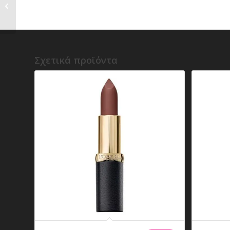
Poutsicle Juicy Satin
Lipstick
Σχετικά προϊόντα