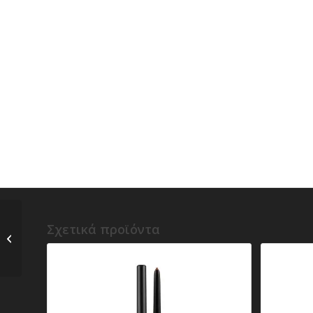
d) Too Faced – Melted
Σχετικά προϊόντα
Matte Liquified Long
Wear Matte Lipstick