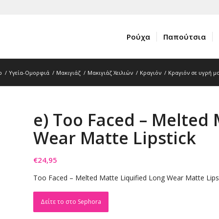
Ρούχα
Παπούτσια
p
/
Υγεία-Ομορφιά
/
Μακιγιάζ
/
Μακιγιάζ Χειλιών
/
Κραγιόν
/
Κραγιόν σε υγρή 
e) Too Faced – Melted 
Wear Matte Lipstick
€
24,95
Too Faced – Melted Matte Liquified Long Wear Matte Lips
Δείτε το στο Sephora