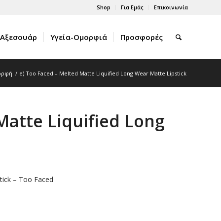
Shop
Για Εμάς
Επικοινωνία
Αξεσουάρ
Υγεία-Ομορφιά
Προσφορές
μορφή
/
e) Too Faced – Melted Matte Liquified Long Wear Matte Lipstick
Matte Liquified Long
tick – Too Faced