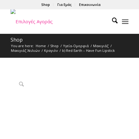
Shop
Για Εμάς
Επικοινωνία
Shop
You are here:
Home
/
Shop
/
Υγεία-Ομορφιά
/
Μακιγιάζ
/
Μακιγιάζ Χειλιών
/
Κραγιόν
/
b) Red Earth – Have Fun Lipstick