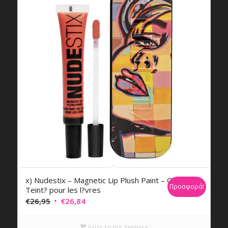
x) Nudestix – Magnetic Lip Plush Paint – Gel
Προσφορά!
Teint? pour les l?vres
Original
Η
€
26,95
€
26,84
price
τρέχουσα
was:
τιμή
Δείτε το στο Sephora