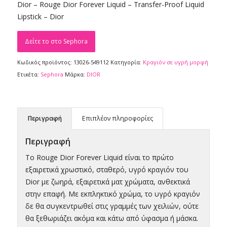
Dior – Rouge Dior Forever Liquid – Transfer-Proof Liquid
was:
τιμή
Lipstick – Dior
€46,95.
είναι:
€39,90.
Δείτε το στο Sephora
Κωδικός προϊόντος:
13026-549112
Κατηγορία:
Κραγιόν σε υγρή μορφή
Ετικέτα:
Sephora
Μάρκα:
DIOR
Περιγραφή
Επιπλέον πληροφορίες
Περιγραφή
Το Rouge Dior Forever Liquid είναι το πρώτο
εξαιρετικά χρωστικό, σταθερό, υγρό κραγιόν του
Dior με ζωηρά, εξαιρετικά ματ χρώματα, ανθεκτικά
στην επαφή. Με εκπληκτικό χρώμα, το υγρό κραγιόν
δε θα συγκεντρωθεί στις γραμμές των χειλιών, ούτε
θα ξεθωριάζει ακόμα και κάτω από ύφασμα ή μάσκα.