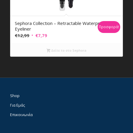
Sephora Collection – Retractable Waterproof
Προσφορά!
Eyeliner
Original
Η
€
12,99
€
7,79
price
τρέχουσα
was:
τιμή
Δείτε το στο Sephora
€12,99.
είναι:
€7,79.
Shop
Για Εμάς
Επικοινωνία