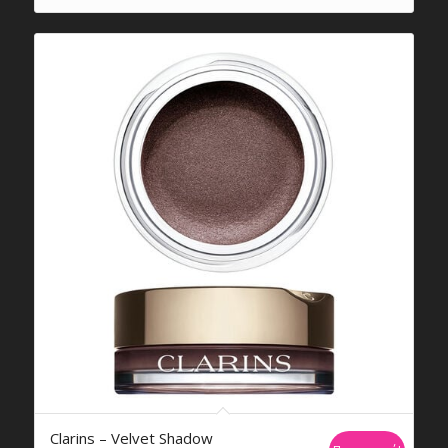
€12,99.
είναι:
€7,79.
Clarins – Velvet Shadow