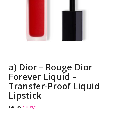
a) Dior – Rouge Dior
Forever Liquid –
Transfer-Proof Liquid
Lipstick
Original
Η
€
46,95
€
39,90
price
τρέχουσα