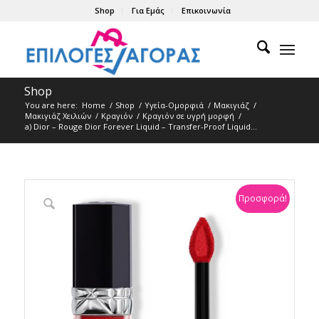
Shop
Για Εμάς
Επικοινωνία
Shop
You are here:
Home
/
Shop
/
Υγεία-Ομορφιά
/
Μακιγιάζ
/
Μακιγιάζ Χειλιών
/
Κραγιόν
/
Κραγιόν σε υγρή μορφή
/
a) Dior – Rouge Dior Forever Liquid – Transfer-Proof Liquid...
Προσφορά!