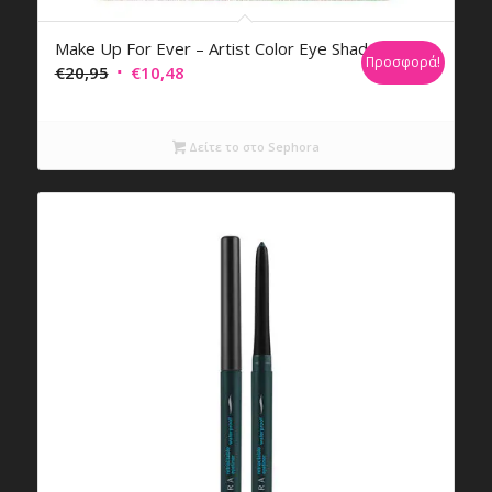
Make Up For Ever – Artist Color Eye Shadow
Προσφορά!
Original
Η
€
20,95
€
10,48
price
τρέχουσα
was:
τιμή
Δείτε το στο Sephora
€20,95.
είναι:
€10,48.