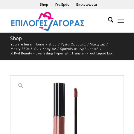
Shop
Για Εμάς
Επικοινωνία
Shop
You are here:
Home
/
Shop
/
Υγεία-Ομορφιά
/
Μακιγιάζ
/
Μακιγιάζ Χειλιών
/
Κραγιόν
/
Κραγιόν σε υγρή μορφή
/
x) Kvd Beauty – Everlasting Hyperlight Transfer-Proof Liquid Lip...