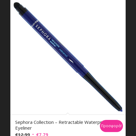
Sephora Collection – Retractable Waterproof
Προσφορά!
Eyeliner
Original
Η
€
12,99
€
7,79