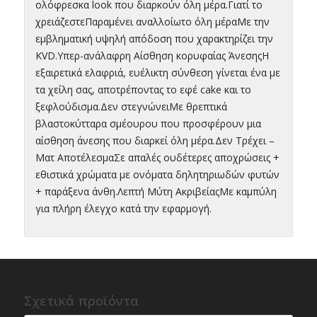
ολόφρεσκα look που διαρκούν όλη μέρα.Γιατί το
χρειάζεστεΠαραμένει αναλλοίωτο όλη μέραΜε την
εμβληματική υψηλή απόδοση που χαρακτηρίζει την
KVD.Υπερ-ανάλαφρη Αίσθηση κορυφαίας ΆνεσηςΗ
εξαιρετικά ελαφριά, ευέλικτη σύνθεση γίνεται ένα με
τα χείλη σας, αποτρέποντας το εφέ cake και το
ξεφλούδισμα.Δεν στεγνώνειΜε θρεπτικά
βλαστοκύτταρα σμέουρου που προσφέρουν μια
αίσθηση άνεσης που διαρκεί όλη μέρα.Δεν Τρέχει –
Ματ ΑποτέλεσμαΣε απαλές ουδέτερες αποχρώσεις +
εθιστικά χρώματα με ονόματα δηλητηριωδών φυτών
+ παράξενα άνθη.Λεπτή Μύτη ΑκριβείαςΜε καμπύλη
για πλήρη έλεγχο κατά την εφαρμογή.
Σχετικά προϊόντα