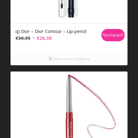
q) Dior – Dior Contour – Lip pencil
Προσφορά!
Original
Η
€
30,95
€
26,30
price
τρέχουσα
was:
τιμή
Δείτε το στο Sephora
€30,95.
είναι:
€26,30.