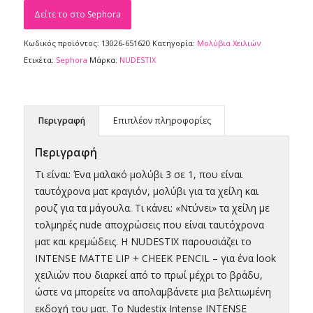
Δείτε το στο Sephora
Κωδικός προϊόντος:
13026-651620
Κατηγορία:
Μολύβια Xειλιών
Ετικέτα:
Sephora
Μάρκα:
NUDESTIX
Περιγραφή
Επιπλέον πληροφορίες
Περιγραφή
Τι είναι: Ένα μαλακό μολύβι 3 σε 1, που είναι
ταυτόχρονα ματ κραγιόν, μολύβι για τα χείλη και
ρουζ για τα μάγουλα. Τι κάνει: «Ντύνει» τα χείλη με
τολμηρές nude αποχρώσεις που είναι ταυτόχρονα
ματ και κρεμώδεις. Η NUDESTIX παρουσιάζει το
INTENSE MATTE LIP + CHEEK PENCIL – για ένα look
χειλιών που διαρκεί από το πρωί μέχρι το βράδυ,
ώστε να μπορείτε να απολαμβάνετε μια βελτιωμένη
εκδοχή του ματ. Το Nudestix Intense INTENSE