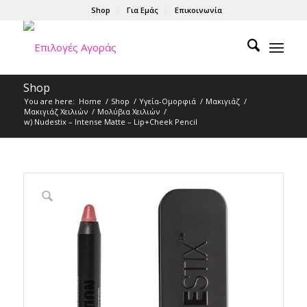
Shop
Για Εμάς
Επικοινωνία
Shop
You are here:
Home
/
Shop
/
Υγεία-Ομορφιά
/
Μακιγιάζ
/
Μακιγιάζ Χειλιών
/
Μολύβια Xειλιών
/
w) Nudestix – Intense Matte – Lip+Cheek Pencil