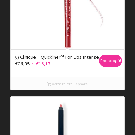
y) Clinique – Quickliner™ For Lips Intense
Προσφορά!
Original
Η
€
26,95
€
16,17
price
τρέχουσα
was:
τιμή
Δείτε το στο Sephora
€26,95.
είναι:
€16,17.