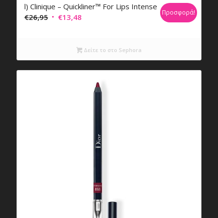
l) Clinique – Quickliner™ For Lips Intense
Προσφορά!
Original
Η
€
26,95
€
13,48
price
τρέχουσα
was:
τιμή
Δείτε το στο Sephora
€26,95.
είναι:
€13,48.