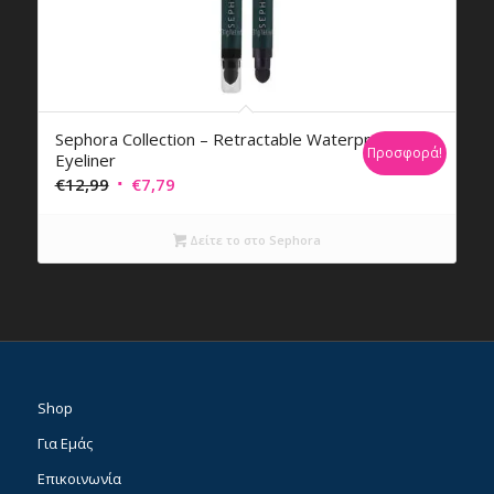
Sephora Collection – Retractable Waterproof
Προσφορά!
Eyeliner
Original
Η
€
12,99
€
7,79
price
τρέχουσα
was:
τιμή
Δείτε το στο Sephora
€12,99.
είναι:
€7,79.
Shop
Για Εμάς
Επικοινωνία