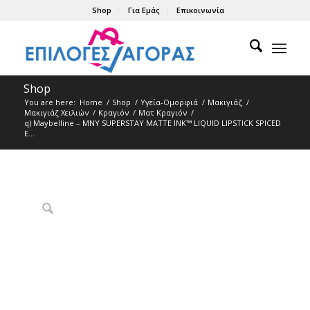
Shop
Για Εμάς
Επικοινωνία
Shop
You are here:
Home
/
Shop
/
Υγεία-Ομορφιά
/
Μακιγιάζ
/
Μακιγιάζ Χειλιών
/
Κραγιόν
/
Ματ Kραγιόν
/
q) Maybelline – MNY SUPERSTAY MATTE INK™ LIQUID LIPSTICK SPICED
E...