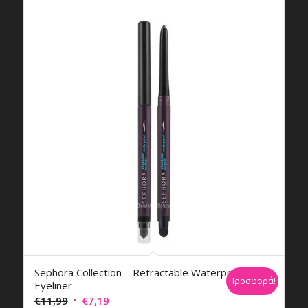
Sephora Collection – Retractable Waterproof
Προσφορά!
Eyeliner
Original
Η
€
11,99
€
7,19