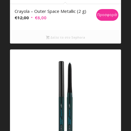
Crayola – Outer Space Metallic (2 g)
Προσφορά!
Original
Η
€
12,00
€
6,00
price
τρέχουσα
was:
τιμή
Δείτε το στο Sephora
€12,00.
είναι:
€6,00.