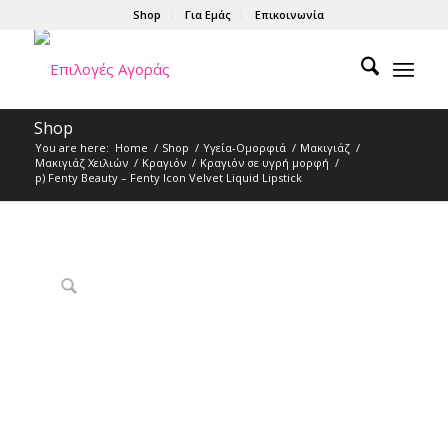
Shop
Για Εμάς
Επικοινωνία
Shop
You are here:
Home
/
Shop
/
Υγεία-Ομορφιά
/
Μακιγιάζ
/
Μακιγιάζ Χειλιών
/
Κραγιόν
/
Κραγιόν σε υγρή μορφή
/
p) Fenty Beauty – Fenty Icon Velvet Liquid Lipstick