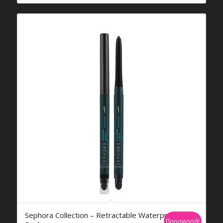
€16,35.
Sephora Collection – Retractable Waterproof
Προσφορά!