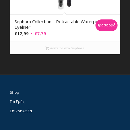
Sephora Collection – Retractable Waterproof
Προσφορά!
Eyeliner
Original
Η
€
12,99
€
7,79
price
τρέχουσα
was:
τιμή
Δείτε το στο Sephora
€12,99.
είναι:
€7,79.
Shop
Για Εμάς
Επικοινωνία