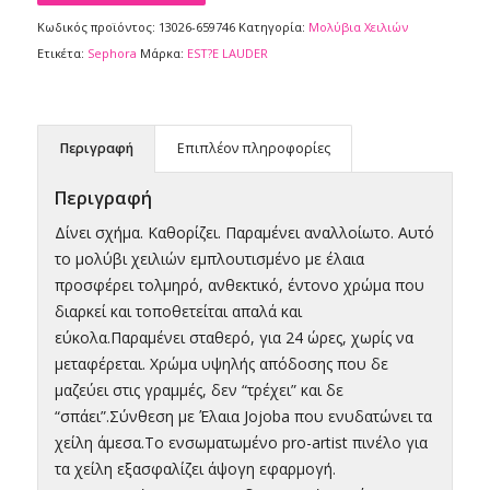
Κωδικός προϊόντος:
13026-659746
Κατηγορία:
Μολύβια Xειλιών
Ετικέτα:
Sephora
Μάρκα:
EST?E LAUDER
Περιγραφή
Επιπλέον πληροφορίες
Περιγραφή
Δίνει σχήμα. Καθορίζει. Παραμένει αναλλοίωτο. Αυτό
το μολύβι χειλιών εμπλουτισμένο με έλαια
προσφέρει τολμηρό, ανθεκτικό, έντονο χρώμα που
διαρκεί και τοποθετείται απαλά και
εύκολα.Παραμένει σταθερό, για 24 ώρες, χωρίς να
μεταφέρεται. Χρώμα υψηλής απόδοσης που δε
μαζεύει στις γραμμές, δεν “τρέχει” και δε
“σπάει”.Σύνθεση με Έλαια Jojoba που ενυδατώνει τα
χείλη άμεσα.Το ενσωματωμένο pro-artist πινέλο για
τα χείλη εξασφαλίζει άψογη εφαρμογή.