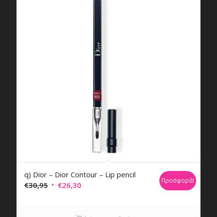
q) Dior – Dior Contour – Lip pencil
Προσφορά!
Original
Η
€
30,95
€
26,30
price
τρέχουσα
was:
τιμή