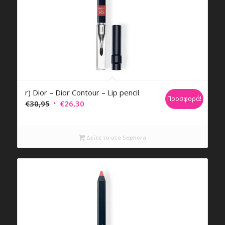
r) Dior – Dior Contour – Lip pencil
Προσφορά!
Original
Η
€
30,95
€
26,30
price
τρέχουσα
was:
τιμή
Δείτε το στο Sephora
€30,95.
είναι:
€26,30.