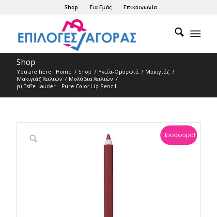
Shop
Για Εμάς
Επικοινωνία
Shop
You are here:
Home
/
Shop
/
Υγεία-Ομορφιά
/
Μακιγιάζ
/
Μακιγιάζ Χειλιών
/
Μολύβια Xειλιών
/
p) Est?e Lauder – Pure Color Lip Pencil
Προσφορά!