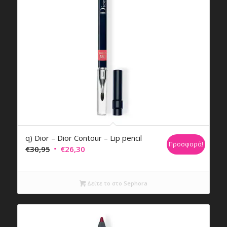
q) Dior – Dior Contour – Lip pencil
Προσφορά!
Original
Η
€
30,95
€
26,30
price
τρέχουσα
was:
τιμή
Δείτε το στο Sephora
€30,95.
είναι:
€26,30.