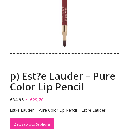
p) Est?e Lauder – Pure
Color Lip Pencil
Original
Η
€
34,95
€
29,70
price
τρέχουσα
Est?e Lauder – Pure Color Lip Pencil – Est?e Lauder
was:
τιμή
€34,95.
είναι:
Δείτε το στο Sephora
€29,70.