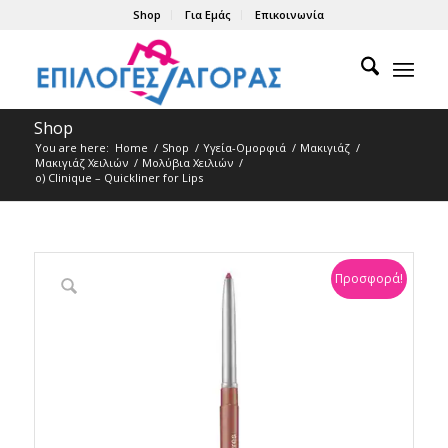
Shop
Για Εμάς
Επικοινωνία
Shop
You are here:
Home
/
Shop
/
Υγεία-Ομορφιά
/
Μακιγιάζ
/
Μακιγιάζ Χειλιών
/
Μολύβια Xειλιών
/
ο) Clinique – Quickliner for Lips
Προσφορά!