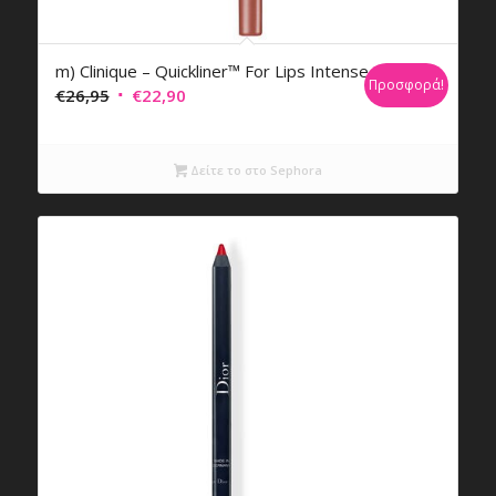
m) Clinique – Quickliner™ For Lips Intense
Προσφορά!
Original
Η
€
26,95
€
22,90
price
τρέχουσα
was:
τιμή
Δείτε το στο Sephora
€26,95.
είναι:
€22,90.