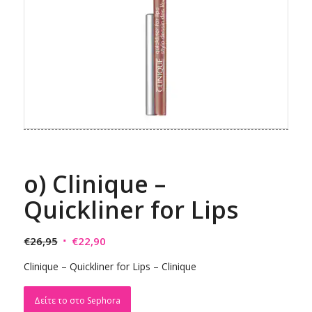
ο) Clinique –
Quickliner for Lips
Original
Η
€
26,95
€
22,90
price
τρέχουσα
Clinique – Quickliner for Lips – Clinique
was:
τιμή
€26,95.
είναι:
Δείτε το στο Sephora
€22,90.