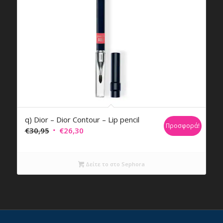
q) Dior – Dior Contour – Lip pencil
Προσφορά!
Original
Η
€
30,95
€
26,30
price
τρέχουσα
was:
τιμή
Δείτε το στο Sephora
€30,95.
είναι:
€26,30.