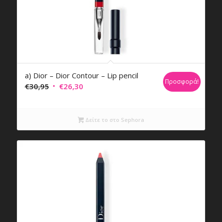
a) Dior – Dior Contour – Lip pencil
Προσφορά!
Original
Η
€
30,95
€
26,30
price
τρέχουσα
was:
τιμή
Δείτε το στο Sephora
€30,95.
είναι:
€26,30.