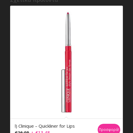
l) Clinique – Quickliner for Lips
Προσφορά!
Original
Η
€
26,95
€
13,48