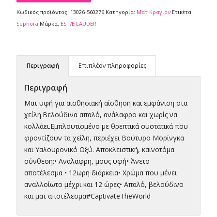
Κωδικός προϊόντος:
13026-560276
Κατηγορία:
Ματ Kραγιόν
Ετικέτα:
Sephora
Μάρκα:
EST?E LAUDER
Περιγραφή
Επιπλέον πληροφορίες
Περιγραφή
Ματ υφή για αισθησιακή αίσθηση και εμφάνιση στα
χείλη.Βελούδινα απαλό, ανάλαφρο και χωρίς να
κολλάει.Εμπλουτισμένο με θρεπτικά συστατικά που
φροντίζουν τα χείλη, περιέχει Βούτυρο Μορίνγκα
και Υαλουρονικό Οξύ. Αποκλειστική, καινοτόμα
σύνθεση:• Ανάλαφρη, μους υφή• Άνετο
αποτέλεσμα • 12ωρη διάρκεια• Χρώμα που μένει
αναλλοίωτο μέχρι και 12 ώρες• Απαλό, βελούδινο
και ματ αποτέλεσμα#CaptivateTheWorld