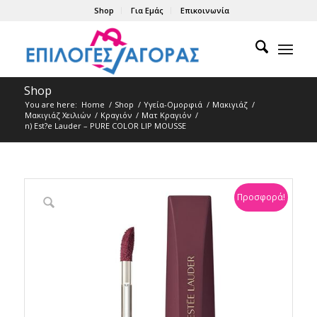
Shop
Για Εμάς
Επικοινωνία
Shop
You are here:
Home
/
Shop
/
Υγεία-Ομορφιά
/
Μακιγιάζ
/
Μακιγιάζ Χειλιών
/
Κραγιόν
/
Ματ Kραγιόν
/
n) Est?e Lauder – PURE COLOR LIP MOUSSE
Προσφορά!