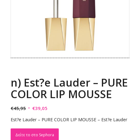
n) Est?e Lauder – PURE
COLOR LIP MOUSSE
Original
Η
€
45,95
€
39,05
price
τρέχουσα
Est?e Lauder – PURE COLOR LIP MOUSSE – Est?e Lauder
was:
τιμή
€45,95.
είναι:
Δείτε το στο Sephora
€39,05.